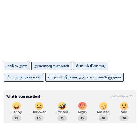
மாநில அரசு
அனைத்து துறைகள்
பேரிடம் நிகழ்வது
மீட்பு நடவடிக்கைகள்
வருவாய் நிர்வாக ஆணையர் வலியுறுத்தல்