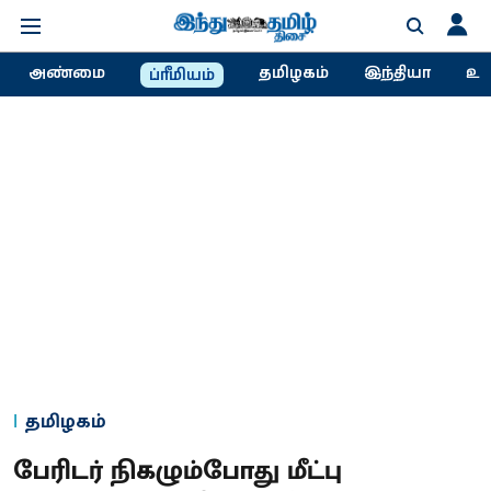
அண்மை
தமிழகம்
இந்தியா
உல
ப்ரீமியம்
தமிழகம்
பேரிடர் நிகழும்போது மீட்பு