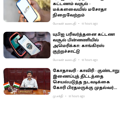
கட்டணம் வசூல் -
மக்களவையில் மசோதா
நிறைவேற்றம்
மோகன் கணபதி
19 hours ago
யுபிஐ பரிவர்த்தனை கட்டண
வசூல் பின்னணியில்
அமெரிக்கா: காங்கிரஸ்
குற்றச்சாட்டு
மோகன் கணபதி
18 hours ago
கோதாவரி - காவிரி - குண்டாறு
இணைப்புத் திட்டத்தை
செயல்படுத்த நடவடிக்கை
கோரி பிரதமருக்கு முதல்வர்
விஜய் கடிதம்
மு.சக்தி
18 hours ago