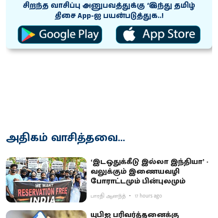
சிறந்த வாசிப்பு அனுபவத்துக்கு ‘இந்து தமிழ்
திசை App-ஐ பயன்படுத்துக..!
அதிகம் வாசித்தவை...
‘இடஒதுக்கீடு இல்லா இந்தியா’ -
வலுக்கும் இணையவழி
போராட்டமும் பின்புலமும்
பாரதி ஆனந்த்
17 hours ago
யுபிஐ பரிவர்த்தனைக்கு