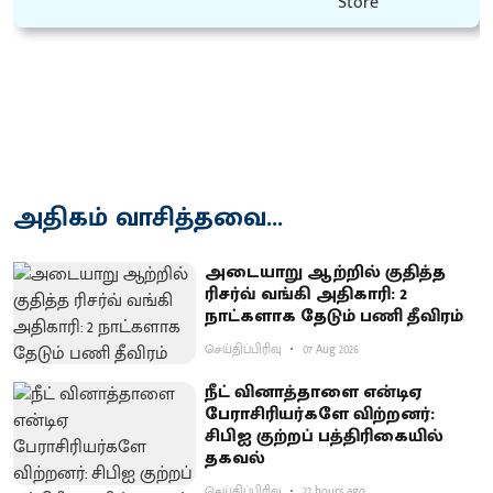
அதிகம் வாசித்தவை...
அடையாறு ஆற்றில் குதித்த
ரிசர்வ் வங்கி அதிகாரி: 2
நாட்களாக தேடும் பணி தீவிரம்
செய்திப்பிரிவு
07 Aug 2026
நீட் வினாத்தாளை என்டிஏ
பேராசிரியர்களே விற்றனர்:
சிபிஐ குற்றப் பத்திரிகையில்
தகவல்
செய்திப்பிரிவு
22 hours ago