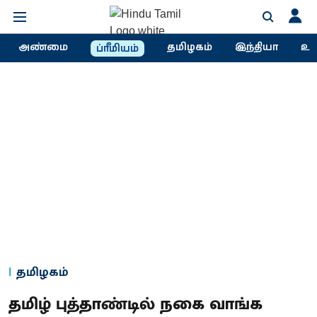
அண்மை
தமிழகம்
இந்தியா
உல
ப்ரீமியம்
தமிழகம்
தமிழ் புத்தாண்டில் நகை வாங்க