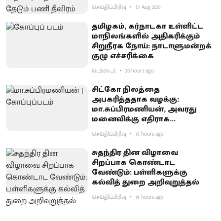
செய்திப்பிரிவு
07 Aug 2026
தமிழகம், கர்நாடகா உள்ளிட்ட
மாநிலங்களில் அதிகரிக்கும்
சிறுநீரக நோய்: நாடாளுமன்றக்
குழு எச்சரிக்கை
டெக்ஸ்டர்
20 hours ago
சிட்கோ நிலத்தை
அபகரித்ததாக வழக்கு:
மா.சுப்பிரமணியன், அவரது
மனைவிக்கு எதிராக
குற்றச்சாட்டு பதிவு
செய்திப்பிரிவு
16 hours ago
சுதந்திர தின விழாவை
சிறப்பாக கொண்டாட
வேண்டும்: பள்ளிகளுக்கு
கல்வித் துறை அறிவுறுத்தல்
செய்திப்பிரிவு
19 hours ago