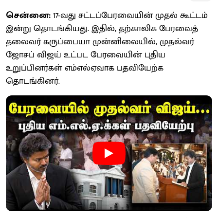
சென்னை:
17-வது சட்​டப்​பேர​வை​யின் முதல் கூட்​டம்
இன்று தொடங்கியது. இதில், தற்​காலிக பேர​வைத்
தலைவர் கருப்பையா முன்​னிலை​யில், முதல்​வர்
ஜோசப் விஜய் உட்பட பேர​வை​யின் புதிய
உறுப்பினர்கள் எம்​எல்​ஏ​வாக பதவி​யேற்க
தொடங்கினர்.