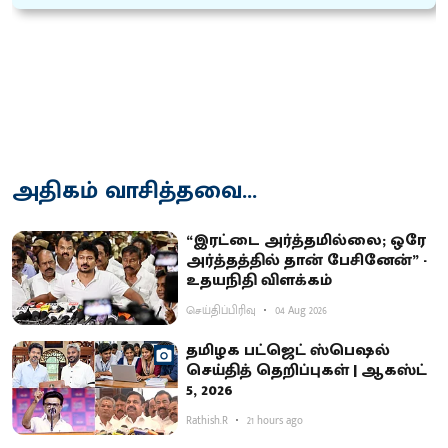
அதிகம் வாசித்தவை...
“இரட்டை அர்த்தமில்லை; ஒரே
அர்த்தத்தில் தான் பேசினேன்” -
உதயநிதி விளக்கம்
செய்திப்பிரிவு
04 Aug 2026
தமிழக பட்ஜெட் ஸ்பெஷல்
செய்தித் தெறிப்புகள் | ஆகஸ்ட்
5, 2026
Rathish.R
21 hours ago