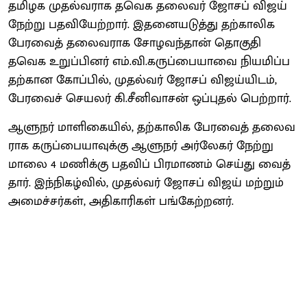
தமிழக முதல்வராக தவெக தலை​வர் ஜோசப் விஜய்
நேற்று பதவியேற்​றார். இதனையடுத்து தற்​காலிக
பேர​வைத் தலை​வ​ராக சோழ​வந்​தான் தொகுதி
தவெக உறுப்​பினர் எம்​.​வி.கருப்​பை​யாவை நியமிப்​ப​
தற்​கான கோப்​பில், முதல்​வர் ஜோசப் விஜய்​யிடம்,
பேரவைச் செயலர் கி.சீனி​வாசன் ஒப்​புதல் பெற்​றார்.
ஆளுநர் மாளி​கை​யில், தற்​காலிக பேர​வைத் தலை​வ​
ராக கருப்பையா​வுக்கு ஆளுநர் அர்​லேகர் நேற்று
மாலை 4 மணிக்கு பதவிப் பிர​மாணம் செய்து வைத்​
தார். இந்​நிகழ்​வில், முதல்​வர் ஜோசப் விஜய் மற்​றும்
அமைச்​சர்​கள், அதி​காரி​கள் பங்​கேற்​றனர்.