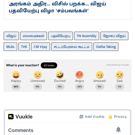
அரங்கம் அதிர... விசில் பறக்க... விஜய்
பதவியேற்பு விழா ‘சம்பவங்கள்’
விஜய்
எம்எல்ஏக்கள்
பதவியேற்பு
TN Assembly
ஜோசப் விஜய்
MLAs
TVK
CM Vijay
சட்​டப்​பேர​வை​ கூட்டம்
Oatha Taking