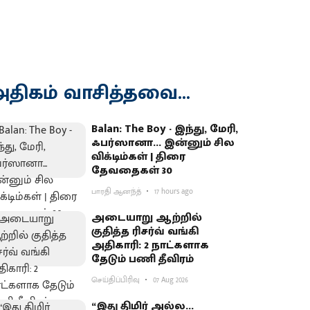
திகம் வாசித்தவை...
Balan: The Boy - இந்து, மேரி,
ஃபர்ஸானா... இன்னும் சில
விக்டிம்கள் | திரை
தேவதைகள் 30
பாரதி ஆனந்த்
17 hours ago
அடையாறு ஆற்றில்
குதித்த ரிசர்வ் வங்கி
அதிகாரி: 2 நாட்களாக
தேடும் பணி தீவிரம்
செய்திப்பிரிவு
07 Aug 2026
“இது திமிர் அல்ல...