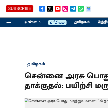
SUBSCRIBE
அண்மை
தமிழகம்
இந்தி
ப்ரீமியம்
தமிழகம்
சென்னை அரசு பொத
தாக்குதல் : ப யிற்சி ம