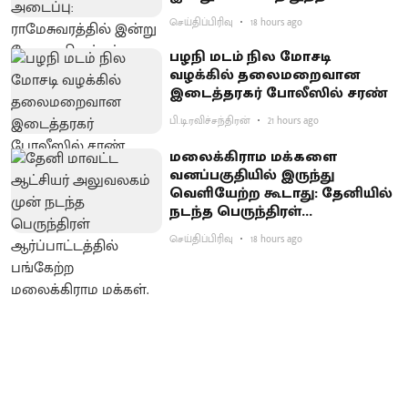
செய்திப்பிரிவு
18 hours ago
பழநி மடம் நில மோசடி
வழக்கில் தலைமறைவான
இடைத்தரகர் போலீஸில் சரண்
பி.டி.ரவிச்சந்திரன்
21 hours ago
மலைக்கிராம மக்களை
வனப்பகுதியில் இருந்து
வெளியேற்ற கூடாது: தேனியில்
நடந்த பெருந்திரள்
ஆர்ப்பாட்டத்தில் வலியுறுத்தல்
செய்திப்பிரிவு
18 hours ago