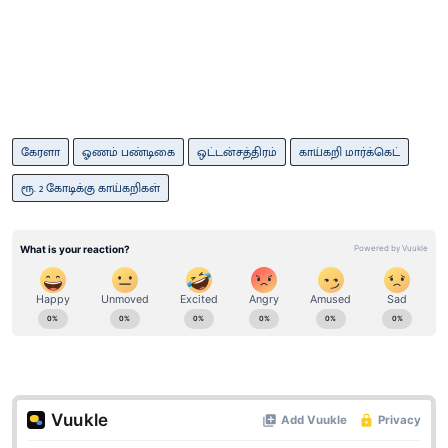
கேரளா
ஓணம் பண்டிகை
ஒட்டன்சத்திரம்
காய்கறி மார்க்கெட்
ரூ. 2 கோடிக்கு காய்கறிகள்