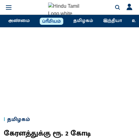
அண்மை
தமிழகம்
இந்தியா
உல
ப்ரீமியம்
தமிழகம்
கேரளத்துக்கு ரூ. 2 கோடி