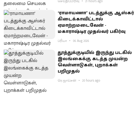
செய்திப்பிரிவு
21 hours ago
‘ராமாயணா’ படத்துக்கு ஆஸ்கர்
கிடைக்காவிட்டால்
ஏமாற்றமடைவேன் -
மகாராஷ்டிர முதல்வர் பகிர்வு
ப்ரியா
06 Aug 2026
தூத்துக்குடியில் இருந்து படகில்
இலங்கைக்கு கடத்த முயன்ற
வெள்ளாடுகள், புறாக்கள்
பறிமுதல்
ரெ.ஜாய்சன்
20 hours ago