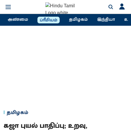
அண்மை
தமிழகம்
இந்தியா
உல
ப்ரீமியம்
தமிழகம்
கஜா புயல் பாதிப்பு; உறவு,