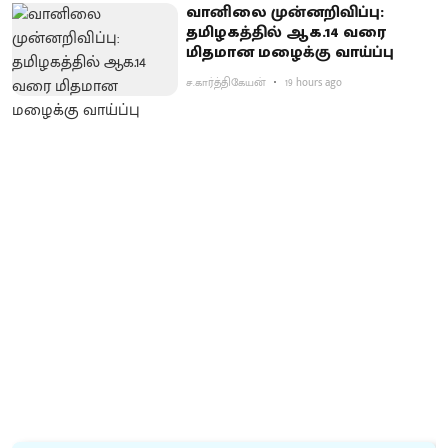
வானிலை முன்னறிவிப்பு:
தமிழகத்தில் ஆக.14 வரை
மிதமான மழைக்கு வாய்ப்பு
ச.கார்த்திகேயன்
19 hours ago