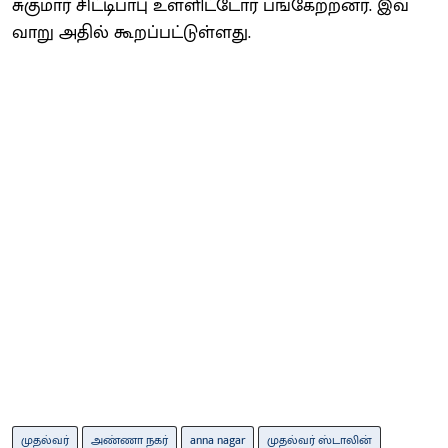
சுகு​மார் சிட்​டி​பாபு உள்​ளிட்​டோர் பங்​கேற்​றனர். இவ்​
வாறு அதில் கூறப்​பட்​டுள்​ளது.
முதல்வர்
அண்ணா நகர்
anna nagar
முதல்வர் ஸ்டாலின்