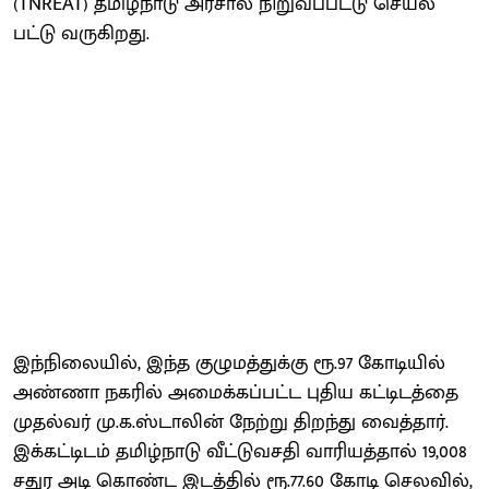
(TNREAT) தமிழ்​நாடு அரசால் நிறு​வப்​பட்டு செயல்​
பட்டு வரு​கிறது.
இந்​நிலை​யில், இந்த குழு​மத்​துக்கு ரூ.97 கோடி​யில்
அண்ணா நகரில் அமைக்​கப்​பட்ட புதிய கட்​டிடத்தை
முதல்​வர் மு.க.ஸ்​டா​லின் நேற்று திறந்து வைத்​தார்.
இக்​கட்​டிடம் தமிழ்​நாடு வீட்​டு​வசதி வாரி​யத்​தால் 19,008
சதுர அடி கொண்ட இடத்​தில் ரூ.77.60 கோடி செல​வில்,