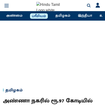
அண்மை
தமிழகம்
இந்தியா
உல
ப்ரீமியம்
தமிழகம்
அண்ணா நகரில் ரூ.97 கோடியில்