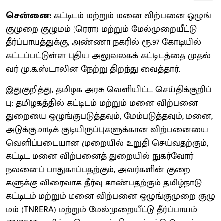
சென்னை:
கட்​டிடம் மற்​றும் மனை விற்​பனை ஒழுங்​
கு​முறை குழு​மம் (ரெ​ரா) மற்​றும் மேல்​முறை​யீட்டு
தீர்ப்​பா​யத்​துக்கு, அண்ணா நகரில் ரூ.97 கோடியில்
கட்​டப்​பட்​டுள்ள புதிய அலு​வல​கக் கட்டிடத்தை முதல்​
வர் மு.க.ஸ்​டா​லின் நேற்று திறந்து வைத்​தார்.
இதுகுறித்து, தமிழக அரசு வெளி​யிட்ட செய்​திக்​குறிப்​
பு: தமிழகத்​தில் கட்​டிடம் மற்​றும் மனை விற்​பனை
துறையை ஒழுங்​குபடுத்​த​வும், மேம்​படுத்​த​வும், மனை,
அடுக்​கு​மாடிக் குடி​யிருப்​பு​களுக்​கான விற்​பனையை
வெளிப்​படை​யான முறை​யில் உறு​தி​ செய்​வதற்​கும்,
கட்​டிட மனை விற்​பனைத் துறை​யில் நுகர்​வோர்
நலனைப் பாது​காப்​ப​தற்​கும், அவர்​களின் குறை​
களுக்கு விரை​வாக தீர்வு காண்​ப​தற்​கும் தமிழ்​நாடு
கட்​டிடம் மற்​றும் மனை விற்​பனை ஒழுங்​கு​முறை குழு​
மம் (TNRERA) மற்​றும் மேல்​முறை​யீட்டு தீர்ப்​பா​யம்