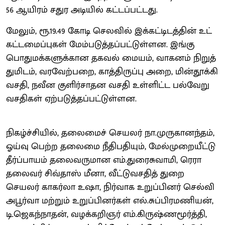
56 ஆயிரம் சதுர அடி​யில் கட்​டப்​பட்​டது.
மேலும், ரூ.19.49 கோடி செல​வில் இக்​கட்​டிடத்​தின் உட்​
கட்​டமைப்​பு​கள் மேம்​படுத்​தப்​பட்​டுள்​ளன. இங்கு
பொது​மக்​களுக்​கான தகவல் மையம், வாக​னம் நிறுத்​
து​மிடம், வரவேற்​பறை, காத்​திருப்பு அறை, மின்​தூக்கி
வசதி, நவீன குளிர்​சாதன வசதி உள்​ளிட்ட பல்​வேறு
வசதி​கள் ஏற்​படுத்​தப்​பட்​டுள்​ளன.
நிகழ்ச்​சி​யில், தலை​மைச் செயலர் நா.​முரு​கானந்​தம்,
ஓய்​வு ​பெற்ற தலைமை நீதிப​தி​யும், மேல்​முறை​யீட்டு
தீர்ப்​பா​யம் தலை​வரு​மான எம்​.துரைசு​வாமி, ரெரா
தலை​வர் சிவ்​தாஸ் மீனா, வீட்​டு​வச​தித் துறை
செயலர் காகர்லா உஷா, நிர்​வாக உறுப்​பினர் செல்வி
அபூர்வா மற்​றும் உறுப்​பினர்​கள் எல்​.சுப்​பிரமணி​யன்,
டி.ஜெகந்​நாதன், வழக்​கறிஞர் எம்​.கிருஷ்ண​மூர்த்​தி,