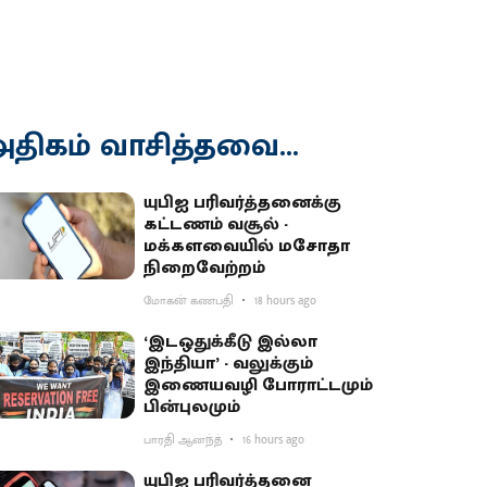
திகம் வாசித்தவை...
யுபிஐ பரிவர்த்தனைக்கு
கட்டணம் வசூல் -
மக்களவையில் மசோதா
நிறைவேற்றம்
மோகன் கணபதி
18 hours ago
‘இடஒதுக்கீடு இல்லா
இந்தியா’ - வலுக்கும்
இணையவழி போராட்டமும்
பின்புலமும்
பாரதி ஆனந்த்
16 hours ago
யுபிஐ பரிவர்த்தனை