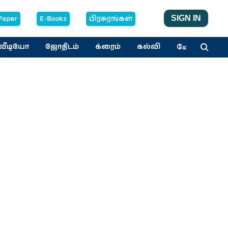
Paper
E-Books
பிரசுரங்கள்
SIGN IN
மேலும்
வீடியோ
ஜோதிடம்
க்ரைம்
கல்வி