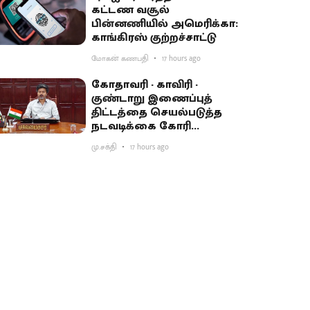
கட்டண வசூல்
பின்னணியில் அமெரிக்கா:
காங்கிரஸ் குற்றச்சாட்டு
மோகன் கணபதி
17 hours ago
கோதாவரி - காவிரி -
குண்டாறு இணைப்புத்
திட்டத்தை செயல்படுத்த
நடவடிக்கை கோரி
பிரதமருக்கு முதல்வர்
மு.சக்தி
17 hours ago
விஜய் கடிதம்