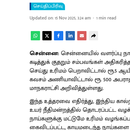
செய்திப்பிரிவு
Updated on
:
15 Nov 2025, 3:24 am
1
min read
சென்னை:
சென்னையில் வளர்ப்பு ந
கடித்துக் குதறும் சம்பவங்கள் அதிகரி
செய்து உரிமம் பெறாவிட்டால் ரூ.5 ஆயிர
கவசம் அணியாவிட்டால் ரூ. 500 அபராத
மாநகராட்சி அறிவித்துள்ளது.
இந்த உத்தரவை எதிர்த்து, இந்திய கால
உயர் நீதிமன்றத்தில் தொடரப்பட்ட வழக்க
நாய்களுக்கு மட்டுமே உரிமம் வழங்கப்ப
கைவிடப்பட்ட, காயமடைந்த நாய்களை எ