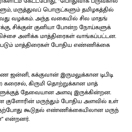
ரி​களிடம் கேட்​ட​போது, “பொது​வாக பரு​வ​கால
ம், மருத்​து​வப் பொருட்​களும் தமிழகத்​தில்
ு​வது வழக்​கம். அந்த வகை​யில் சில மாதங்​
க்​கு, சிக்​குன் குனியா போன்ற நோய்​களுக்​
சிகிச்சை அளிக்க மாத்​திரைகள் வாங்​கப்​பட்​டன.
ப்​படும் மாத்​திரைகள் போதிய எண்​ணிக்​கை​
்​னி, கக்​கு​வான் இரு​மலுக்​கான டிபிடி
கரை) கரைசல், கிருமி தொற்​றுக்​கான மாத்​
க்​குத் தேவை​யான அளவு இருக்​கின்​றன.
கான குளோரின் மருந்​தும் போதிய அளவில் உள்​
 தற்​போது கூடு​தல் எண்​ணிக்​கையி​லான மருந்​
 என்​றனர்​.