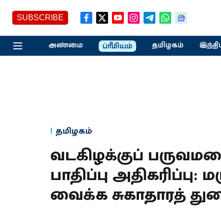
SUBSCRIBE
அண்மை
தமிழகம்
இந்தி
ப்ரீமியம்
தமிழகம்
வடகிழக்குப் பருவமழை
பாதிப்பு அதிகரிப்பு: 
வைக்க சுகாதாரத் துற