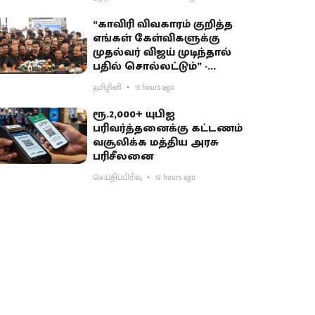
“காவிரி விவகாரம் குறித்த
எங்கள் கேள்விகளுக்கு
முதல்வர் விஜய் முடிந்தால்
பதில் சொல்லட்டும்” -
உதயநிதி சவால்
தமிழினி
15 hours ago
ரூ.2,000+ யுபிஐ
பரிவர்த்தனைக்கு கட்டணம்
வசூலிக்க மத்திய அரசு
பரிசீலனை
செய்திப்பிரிவு
19 hours ago