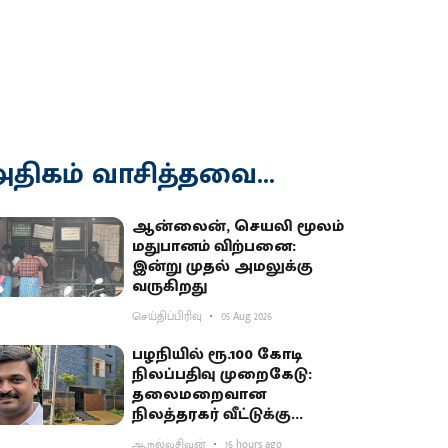
திகம் வாசித்தவை...
ஆன்லைன், செயலி மூலம்
மதுபானம் விற்பனை:
இன்று முதல் அமலுக்கு
வருகிறது
செய்திப்பிரிவு
05 Aug 2026
பழநியில் ரூ.100 கோடி
நிலப்பதிவு முறைகேடு:
தலைமறைவான
நிலத்தரகர் வீட்டுக்கு
சிபிசிஐடி ‘சீல்’
ஆ.நல்லசிவன்
16 hours ago