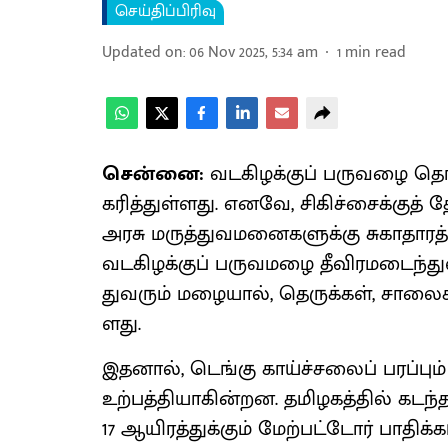
செய்திப்பிரிவு
Updated on
:
06 Nov 2025, 5:34 am
1
min read
சென்னை:
வடகிழக்​குப் பரு​வழை தொட
கரித்​துள்​ளது. எனவே, சிகிச்​சைக்​கு
அரசு மருத்​து​வ​மனை​களுக்கு சுகா​தா​ரத்
வடகிழக்​குப் பரு​வ​மழை தீவிரமடைந்​து
து​வரும் மழை​யால், தெருக்​கள், சாலைகள
ளது.
இதனால், டெங்கு காய்ச்​சலைப் பரப்​பும்
உற்​பத்​தி​யாகின்​றன. தமிழகத்​தில் க
17 ஆயிரத்​துக்​கும் மேற்​பட்​டோர் பாதிக்​க