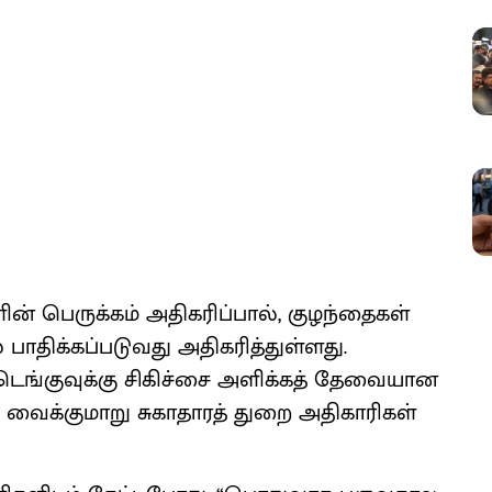
் பெருக்​கம் அதி​கரிப்​பால், குழந்​தைகள்
திக்​கப்​படு​வது அதி​கரித்​துள்​ளது.
ெங்​கு​வுக்கு சிகிச்சை அளிக்​கத் தேவை​யான
க்​கு​மாறு சுகா​தா​ரத் துறை அதி​காரி​கள்