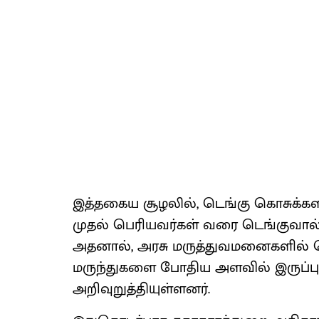
இத்​தகைய சூழலில், டெங்கு கொசுக்​களின
முதல் பெரிய​வர்​கள் வரை டெங்​கு​வால் பா
அதனால், அரசு மருத்​து​வ​மனை​களில் ட
மருந்​துகளை போதிய அளவில் இருப்பு வை
அறி​வுறுத்​தி​யுள்​ளனர்.