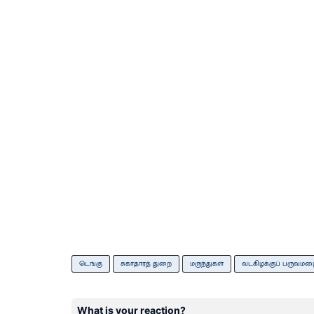
டெங்கு
சுகாதாரத் துறை
மருந்துகள்
வடகிழக்குப் பருவமழ