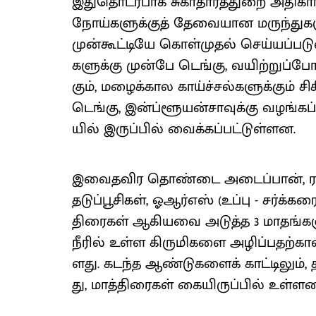
இதுதொடர்​பாக சுகா​தா​ரத்​துறை அதி​கா
நோய்​களுக்​குத் தேவை​யான மருந்​துகளு
முன்​கூட்​டியே கொள்​முதல் செய்​யப்​பட
களுக்கு முன்பே டெங்​கு, வயிற்​றுப்​போ
கும், மழைக்​கால காய்ச்​சல்​களுக்​கும் 
டெங்​கு, இன்ப்​ளூயன்​சாவுக்கு வழங்​க
யில் இருப்​பில் வைக்​கப்​பட்​டுள்​ளன.
இவைத​விர தொண்டை அடைப்​பான், ரண ஜன
தடுப்​பூசிகள், ஓஆர்​எஸ் (உப்பு - சர்க்​
திரைகள் ஆகியவை அடுத்த 3 மாதங்​களு
நீரில் உள்ள கிரு​மிகளை அழிப்​ப​தற்​
ளது. கடந்த ஆண்​டு​களைக் காட்​டிலும்,
து, மாத்​திரைகள் கையிருப்​பில் உள்​ளன”