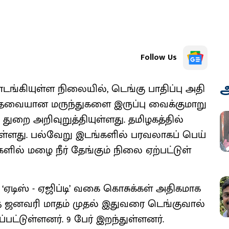
Follow Us
அ
ங்​கி​யுள்ள நிலை​யில், டெங்கு பாதிப்பு அதி​
த் தேவை​யான மருந்​துகளை இருப்பு வைக்​கு​மாறு
 துறை அறி​வுறுத்​தி​யுள்​ளது. தமிழகத்​தில்
ள்​ளது. பல்​வேறு இடங்​களில் பரவலாகப் பெய்​
ில் மழை நீர் தேங்​கும் நிலை ஏற்​பட்​டுள்​
 ‘ஏடிஸ் - ஏஜிப்​டி’ வகை கொசுக்​கள் அதி​க​மாக
டந்த ஜனவரி மாதம் முதல் இது​வரை டெங்​கு​வால்
ப்​பட்​டுள்​ளனர். 9 பேர் இறந்​துள்​ளனர்.