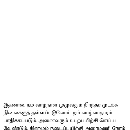
இதனால், நம் வாழ்​நாள் முழு​வதும் நிரந்தர முடக்க
நிலைக்​குத் தள்​ளப்​படு​வோம். நம் வாழ்​வா​தா​ரம்
பாதிக்​கப்​படும். அனை​வரும் உடற்​ப​யிற்சி செய்ய
வேண்​டும். தின​மும் நடைப்​ப​யிற்சி அரைமணி நேரம்