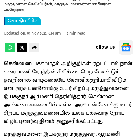
மருத்துவர்கள், செவிலியர்கள், மருத்துவ மாணவர்கள், ஊழியர்கள்
பங்கேற்றனர்.
செய்திப்பிரிவு
Updated on
:
01 Nov 2025, 6:14 am
2
min read
Follow Us
சென்னை:
பக்​க​வாதம் அறிகுறிகள் ஏற்​பட்​டால் நான்​
கரை மணி நேரத்​தில் சிகிச்சை பெற வேண்​டும்.
தவறி​னால் வாழ்க்​கையே கேள்விக்​குறி​யாகி​விடும்
என அரசு பன்​னோக்கு உயர் சிறப்பு மருத்​து​வ​மனை
இயக்​குநர் ஆர்​.மணி தெரி​வித்​தார். சென்னை
அண்ணா சாலை​யில் உள்ள அரசு பன்​னோக்கு உயர்
சிறப்பு மருத்​து​வ​மனை​யில் உலக பக்​க​வாத நோய்
விழிப்​புணர்வு தினம் அனுசரிக்​கப்​பட்​டது.
மருத்​து​வ​மனை இயக்​குநர் மருத்​து​வர் ஆர்​.மணி