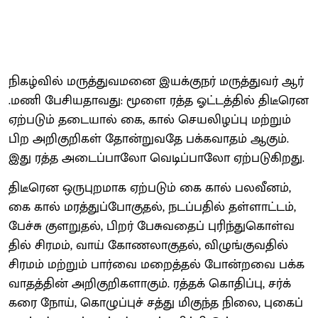
நிகழ்​வில் மருத்​து​வ​மனை இயக்​குநர் மருத்​து​வர் ஆர்​
.மணி பேசி​ய​தாவது: மூளை ரத்த ஓட்​டத்​தில் திடீரென
ஏற்​படும் தடை​யால் கை, கால் செயலிழப்பு மற்​றும்
பிற அறிகுறிகள் தோன்​று​வதே பக்​க​வாதம் ஆகும்.
இது ரத்த அடைப்​பாலோ வெடிப்​பாலோ ஏற்​படு​கிறது.
திடீரென ஒரு​புற​மாக ஏற்​படும் கை கால் பலவீனம்,
கை கால் மரத்​துப்​போகுதல், நடப்​ப​தில் தள்​ளாட்​டம்,
பேச்சு குளறு​தல், பிறர் பேசுவதைப் புரிந்​து​கொள்​வ​
தில் சிரமம், வாய் கோணலாகுதல், விழுங்​கு​வ​தில்
சிரமம் மற்​றும் பார்வை மறைத்​தல் போன்​றவை பக்​க​
வாதத்​தின் அறிகுறிகளாகும். ரத்​தக் கொதிப்​பு, சர்க்​
கரை நோய், கொழுப்​புச் சத்து மிகுந்த நிலை, புகைப்​