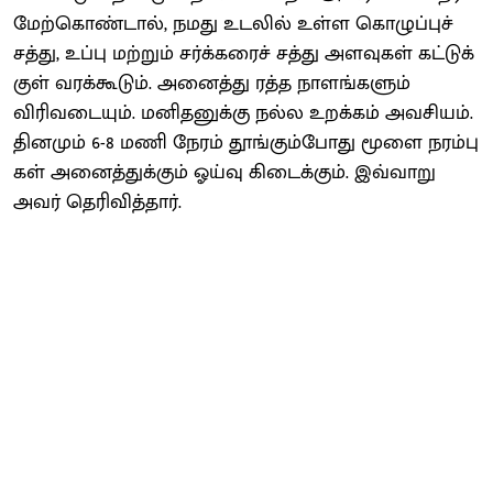
மேற்​கொண்​டால், நமது உடலில் உள்ள கொழுப்​புச்
சத்​து, உப்பு மற்​றும் சர்க்​கரைச் சத்து அளவு​கள் கட்​டுக்​
குள் வரக்​கூடும். அனைத்து ரத்த நாளங்​களும்
விரிவடை​யும். மனிதனுக்கு நல்ல உறக்​கம் அவசி​யம்.
தின​மும் 6-8 மணி நேரம் தூங்​கும்​போது மூளை நரம்​பு​
கள் அனைத்​துக்​கும் ஓய்வு கிடைக்​கும்​. இவ்​வாறு
அவர்​ தெரி​வித்​தார்​.