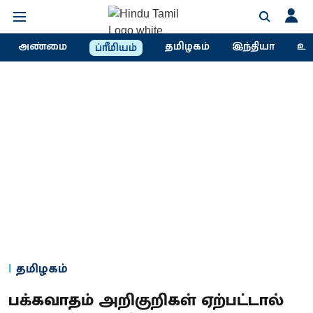
அண்மை
தமிழகம்
இந்தியா
உல
ப்ரீமியம்
தமிழகம்
பக்கவாதம் அறிகுறிகள் ஏற்பட்டால்