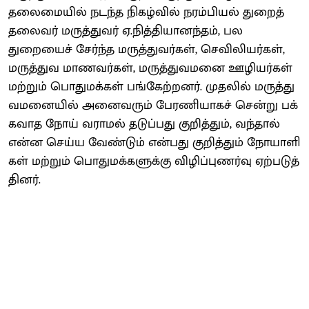
தலை​மை​யில் நடந்த நிகழ்​வில் நரம்​பியல் துறைத்
தலை​வர் மருத்​து​வர் ஏ.நித்​தி​யானந்​தம், பல
துறையைச் சேர்ந்த மருத்​து​வர்​கள், செவிலியர்​கள்,
மருத்​துவ மாணவர்​கள், மருத்​து​வ​மனை ஊழியர்​கள்
மற்​றும் பொது​மக்​கள் பங்​கேற்​றனர். முதலில் மருத்​து​
வ​மனை​யில் அனை​வரும் பேரணி​யாகச் சென்று பக்​
க​வாத நோய் வராமல் தடுப்​பது குறித்​தும், வந்​தால்
என்ன செய்ய வேண்​டும் என்​பது குறித்​தும் நோயாளி​
கள் மற்​றும் பொது​மக்​களுக்கு விழிப்​புணர்வு ஏற்​படுத்​
தினர்.