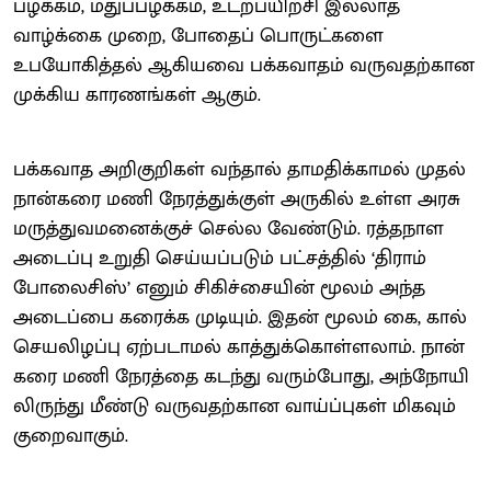
பழக்​கம், மதுப்​பழக்​கம், உடற்​ப​யிற்சி இல்​லாத
வாழ்க்கை முறை, போதைப் பொருட்​களை
உபயோகித்​தல் ஆகியவை பக்​க​வாதம் வரு​வதற்​கான
முக்​கிய காரணங்​கள் ஆகும்.
பக்​க​வாத அறிகுறிகள் வந்​தால் தாம​திக்​காமல் முதல்
நான்​கரை மணி நேரத்​துக்​குள் அரு​கில் உள்ள அரசு
மருத்​து​வ​மனைக்​குச் செல்ல வேண்​டும். ரத்​த​நாள
அடைப்பு உறுதி செய்​யப்​படும் பட்​சத்​தில் ‘தி​ராம்​
போலைசிஸ்’ எனும் சிகிச்​சை​யின் மூலம் அந்த
அடைப்பை கரைக்க முடி​யும். இதன் மூலம் கை, கால்
செயலிழப்பு ஏற்​ப​டா​மல் காத்​துக்​கொள்​ளலாம். நான்​
கரை மணி நேரத்தை கடந்து வரும்​போது, அந்​நோயி​
லிருந்து மீண்டு வரு​வதற்​கான வாய்ப்​பு​கள் மிக​வும்
குறை​வாகும்.