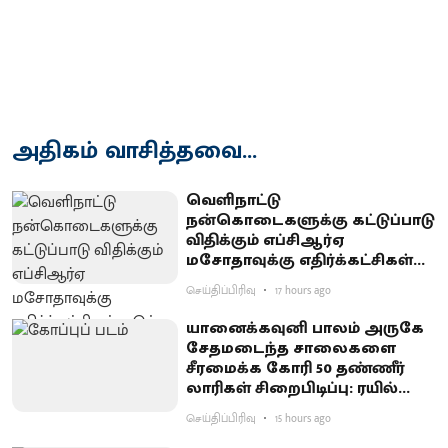
அதிகம் வாசித்தவை...
வெளிநாட்டு
நன்கொடைகளுக்கு கட்டுப்பாடு
விதிக்கும் எப்சிஆர்ஏ
மசோதாவுக்கு எதிர்க்கட்சிகள்
கடும் எதிர்ப்பு
செய்திப்பிரிவு
17 hours ago
யானைக்கவுனி பாலம் அருகே
சேதமடைந்த சாலைகளை
சீரமைக்க கோரி 50 தண்ணீர்
லாரிகள் சிறைபிடிப்பு: ரயில்வே
குடியிருப்புவாசிகள் போராட்டம்
செய்திப்பிரிவு
15 hours ago