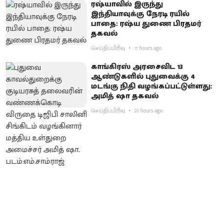
ரஷ்யாவில் இருந்து
இந்தியாவுக்கு நேரடி ரயில்
பாதை: ரஷ்ய துணை பிரதமர்
தகவல்
செய்திப்பிரிவு
17 hours ago
காங்கிரஸ் அரசைவிட 13
ஆண்டுகளில் புதுவைக்கு 4
மடங்கு நிதி வழங்கப்பட்டுள்ளது:
அமித் ஷா தகவல்
செய்திப்பிரிவு
20 hours ago