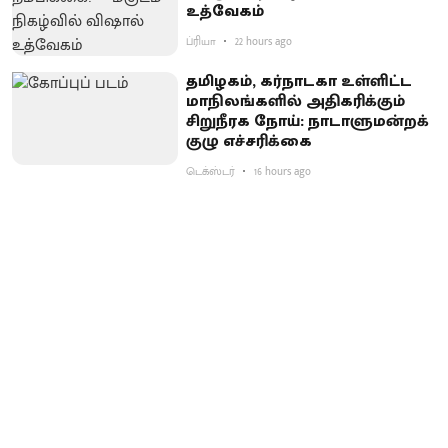
உத்வேகம்
ப்ரியா
22 hours ago
தமிழகம், கர்நாடகா உள்ளிட்ட
மாநிலங்களில் அதிகரிக்கும்
சிறுநீரக நோய்: நாடாளுமன்றக்
குழு எச்சரிக்கை
டெக்ஸ்டர்
16 hours ago