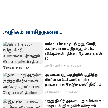
அதிகம் வாசித்தவை...
Balan: The Boy - இந்து, மேரி,
ஃபர்ஸானா... இன்னும் சில
விக்டிம்கள் | திரை தேவதைகள்
30
பாரதி ஆனந்த்
20 hours ago
அடையாறு ஆற்றில் குதித்த
ரிசர்வ் வங்கி அதிகாரி: 2
நாட்களாக தேடும் பணி தீவிரம்
செய்திப்பிரிவு
07 Aug 2026
“இது திமிர் அல்ல... நம்பிக்கை!”
- ‘மகுடம்’ நிகழ்வில் விஷால்