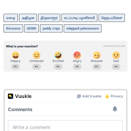
மழை
அதிமுக
திருவாரூர்
எடப்பாடி பழனிசாமி
நெற்பயிர்கள்
thiruvarur
ADMK
paddy crops
edappadi palaniswami