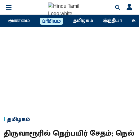
அண்மை
தமிழகம்
இந்தியா
உல
ப்ரீமியம்
தமிழகம்
திருவாரூரில் நெற்பயிர் சேதம்; நெல்