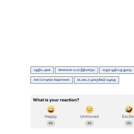
மத்திய அரசு
சென்னை உயர் நீதிமன்றம்
லஞ்ச ஒழிப்புத் துறை
Anti-Corruption Department
டெண்டர் முறைகேடு வழக்கு