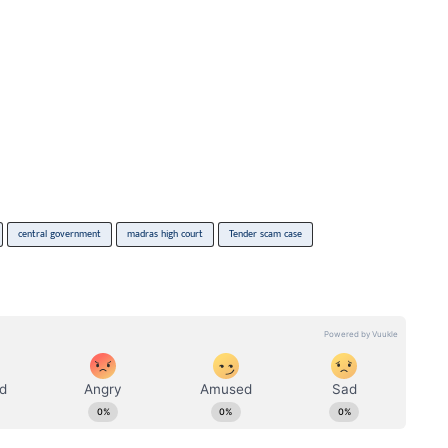
central government
madras high court
Tender scam case