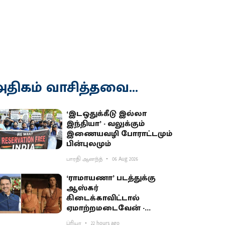
திகம் வாசித்தவை...
‘இடஒதுக்கீடு இல்லா
இந்தியா’ - வலுக்கும்
இணையவழி போராட்டமும்
பின்புலமும்
பாரதி ஆனந்த்
06 Aug 2026
‘ராமாயணா’ படத்துக்கு
ஆஸ்கர்
கிடைக்காவிட்டால்
ஏமாற்றமடைவேன் -
மகாராஷ்டிர முதல்வர்
ப்ரியா
22 hours ago