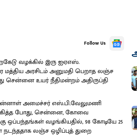
Follow Us
அ
ைகேடு வழக்கில் இரு ஐஏஎஸ்.
டர மத்திய அரசிடம் அனுமதி பெறாத லஞ்ச
்து சென்னை உயர் நீதிமன்றம் அதிருப்தி
முன்னாள் அமைச்சர் எஸ்.பி.வேலுமணி
 வகித்த போது, சென்னை, கோவை
ு ஒப்பந்தங்கள் வழங்கியதில், 98 கோடியே 25
் நடந்ததாக லஞ்ச ஒழிப்புத் துறை