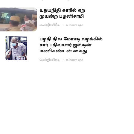
பகிர்வு
உதயநிதி காரில் ஏற
முயன்ற பழனிசாமி
செய்திப்பிரிவு
14 hours ago
பழநி நில மோசடி வழக்கில்
சார் பதிவாளர் ஜஸ்டின்
மணிகண்டன் கைது
செய்திப்பிரிவு
16 hours ago