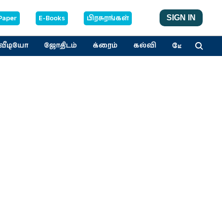
Paper
E-Books
பிரசுரங்கள்
SIGN IN
மேலும்
வீடியோ
ஜோதிடம்
க்ரைம்
கல்வி