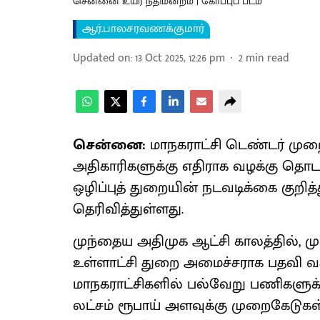
சென்னை உயர் நீதிமன்றம் | கோப்புப் படம்
ஆர்.பாலசரவணக்குமார்
Updated on
:
13 Oct 2025, 12:26 pm
2
min read
சென்னை:
மாநகராட்சி டெண்டர் முற
அதிகாரிகளுக்கு எதிராக வழக்கு தொ
ஒழிப்புத் துறையின் நடவடிக்கை குறித
தெரிவித்துள்ளது.
முந்தைய அதிமுக ஆட்சி காலத்தில், 
உள்ளாட்சி துறை அமைச்சராக பதவி
மாநகராட்சிகளில் பல்வேறு பணிகளுக்க
லட்சம் ரூபாய் அளவுக்கு முறைகேடுகள