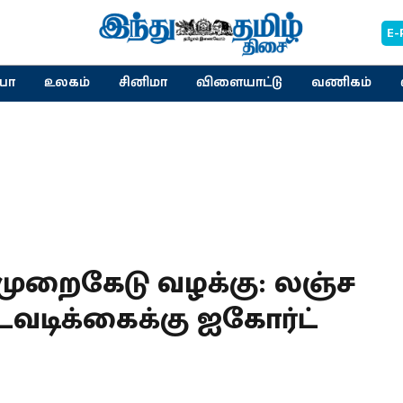
E-
யா
உலகம்
சினிமா
விளையாட்டு
வணிகம்
 முறைகேடு வழக்கு: லஞ்ச
நடவடிக்கைக்கு ஐகோர்ட்