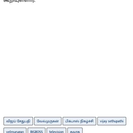
கூறியுள்ளார்.
விஜய் சேதுபதி
வேல்முருகன்
பிக்பாஸ் நிகழ்ச்சி
vijay sethupathi
velmurugan
BIGBOSS
television
தவாக