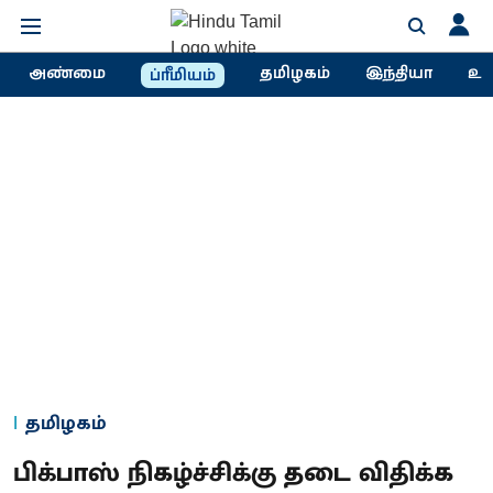
அண்மை
தமிழகம்
இந்தியா
உல
ப்ரீமியம்
தமிழகம்
பிக்பாஸ் நிகழ்ச்சிக்கு தடை விதிக்க