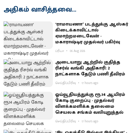
அதிகம் வாசித்தவை...
‘ராமாயணா’ படத்துக்கு ஆஸ்கர்
கிடைக்காவிட்டால்
ஏமாற்றமடைவேன் -
மகாராஷ்டிர முதல்வர் பகிர்வு
ப்ரியா
06 Aug 2026
அடையாறு ஆற்றில் குதித்த
ரிசர்வ் வங்கி அதிகாரி: 2
நாட்களாக தேடும் பணி தீவிரம்
செய்திப்பிரிவு
17 hours ago
ஓய்வூதியத்துக்கு ரூ.14 ஆயிரம்
கோடி குறைப்பு - முதல்வர்
விளக்கமளிக்க தலைமை
செயலக சங்கம் வலியுறுத்தல்
செய்திப்பிரிவு
17 hours ago
‘இடஒதுக்கீடு இல்லா இந்தியா’ -