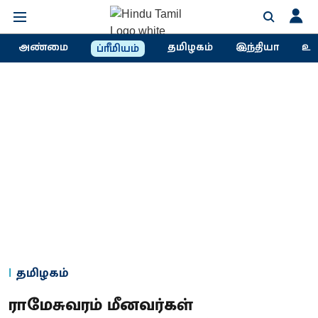
அண்மை
தமிழகம்
இந்தியா
உல
ப்ரீமியம்
தமிழகம்
ராமேசுவரம் மீனவர்கள்