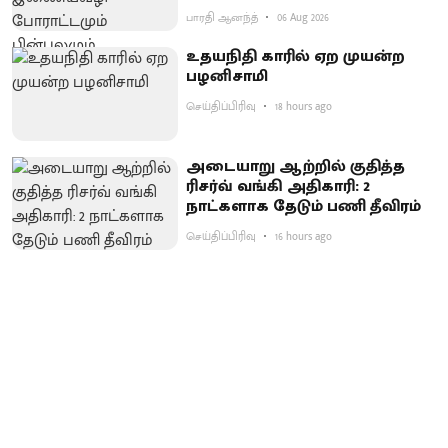
பாரதி ஆனந்த்
06 Aug 2026
உதயநிதி காரில் ஏற முயன்ற
பழனிசாமி
செய்திப்பிரிவு
18 hours ago
அடையாறு ஆற்றில் குதித்த
ரிசர்வ் வங்கி அதிகாரி: 2
நாட்களாக தேடும் பணி தீவிரம்
செய்திப்பிரிவு
16 hours ago