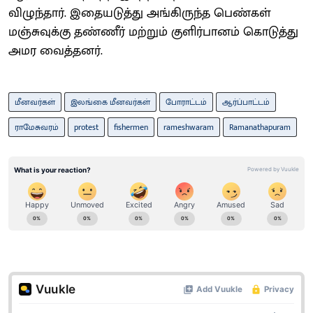
விழுந்தார். இதையடுத்து அங்கிருந்த பெண்கள்
மஞ்சுவுக்கு தண்ணீர் மற்றும் குளிர்பானம் கொடுத்து
அமர வைத்தனர்.
மீனவர்கள்
இலங்கை மீனவர்கள்
போராட்டம்
ஆர்ப்பாட்டம்
ராமேசுவரம்
protest
fishermen
rameshwaram
Ramanathapuram