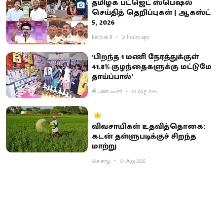
தமிழக பட்ஜெட் ஸ்பெஷல்
செய்தித் தெறிப்புகள் | ஆகஸ்ட்
5, 2026
Rathish.R
21 hours ago
‘பிறந்த 1 மணி நேரத்துக்குள்
41.8% குழந்தைகளுக்கு மட்டுமே
தாய்ப்பால்’
சி.கண்ணன்
03 Aug 2026
விவசாயிகள் உதவித்தொகை:
கடன் தள்ளுபடிக்குச் சிறந்த
மாற்று
செ.சரத்
04 Aug 2026