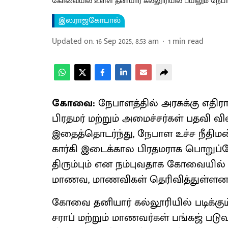
கோவையில் உள்ள தனியார் கல்லூரியில் பயிலும் நேபா
இல.ராஜகோபால்
Updated on
:
16 Sep 2025, 8:53 am
1
min read
கோவை:
நேபாளத்தில் அரசுக்கு எதிரா
பிரதமர் மற்றும் அமைச்சர்கள் பதவி வ
இதைத்தொடர்ந்து, நேபாள உச்ச நீதிமன
கார்கி இடைக்கால பிரதமராக பொறுப்
திரும்பும் என நம்புவதாக கோவையில் த
மாணவ, மாணவிகள் தெரிவித்துள்ளனர
கோவை தனியார் கல்லூரியில் படிக்கு
சராப் மற்றும் மாணவர்கள் பங்கஜ் படுவ