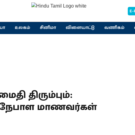
E-
யா
உலகம்
சினிமா
விளையாட்டு
வணிகம்
தி திரும்பும்:
 நேபாள மாணவர்கள்