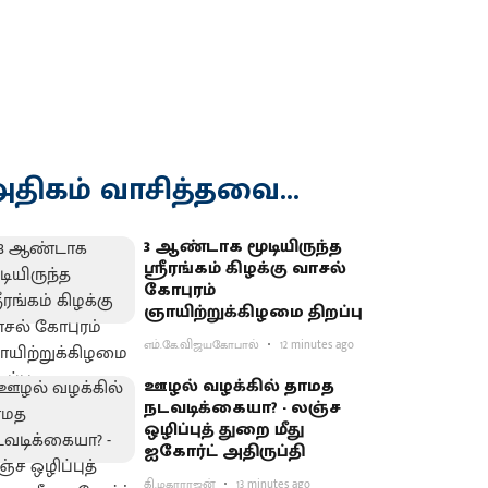
திகம் வாசித்தவை...
3 ஆண்டாக மூடியிருந்த
ஸ்ரீரங்கம் கிழக்கு வாசல்
கோபுரம்
ஞாயிற்றுக்கிழமை திறப்பு
எம்.கே.விஜயகோபால்
12 minutes ago
ஊழல் வழக்கில் தாமத
நடவடிக்கையா? - லஞ்ச
ஒழிப்புத் துறை மீது
ஐகோர்ட் அதிருப்தி
கி.மகாராஜன்
13 minutes ago