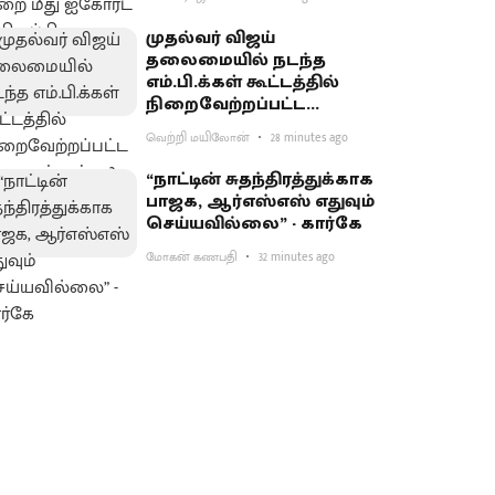
முதல்வர் விஜய்
தலைமையில் நடந்த
எம்.பி.க்கள் கூட்டத்தில்
நிறைவேற்றப்பட்ட
தீர்மானம் என்ன?
வெற்றி மயிலோன்
28 minutes ago
“நாட்டின் சுதந்திரத்துக்காக
பாஜக, ஆர்எஸ்எஸ் எதுவும்
செய்யவில்லை” - கார்கே
மோகன் கணபதி
32 minutes ago