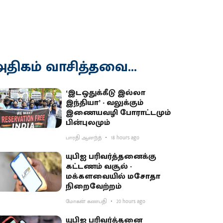
திகம் வாசித்தவை...
‘இடஒதுக்கீடு இல்லா
இந்தியா’ - வலுக்கும்
இணையவழி போராட்டமும்
பின்புலமும்
பாரதி ஆனந்த்
18 hours ago
யுபிஐ பரிவர்த்தனைக்கு
கட்டணம் வசூல் -
மக்களவையில் மசோதா
நிறைவேற்றம்
மோகன் கணபதி
20 hours ago
யுபிஐ பரிவர்த்தனை