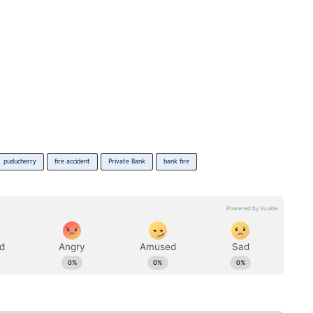
puducherry
fire accident
Private Bank
bank fire