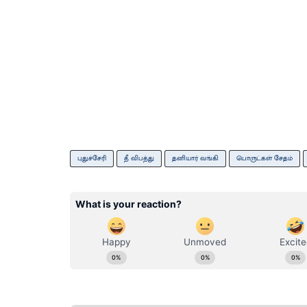
புதுச்சேரி
தீ விபத்து
தனியார் வங்கி
பொருட்கள் சேதம்