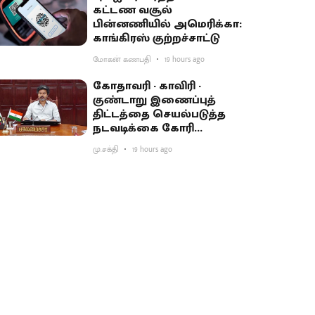
கட்டண வசூல்
பின்னணியில் அமெரிக்கா:
காங்கிரஸ் குற்றச்சாட்டு
மோகன் கணபதி
19 hours ago
கோதாவரி - காவிரி -
குண்டாறு இணைப்புத்
திட்டத்தை செயல்படுத்த
நடவடிக்கை கோரி
பிரதமருக்கு முதல்வர்
மு.சக்தி
19 hours ago
விஜய் கடிதம்