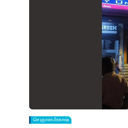
செ.ஞானபிரகாஷ்