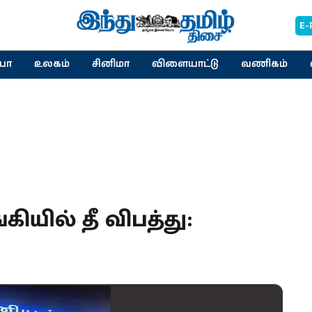
E-
யா
உலகம்
சினிமா
விளையாட்டு
வணிகம்
கியில் தீ விபத்து: