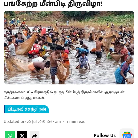
பங்கேற்ற மீன்பிடி திருவிழா!
கருத்தலக்கம்பட்டி கிராமத்தில் நடந்த மீன்பிடித் திருவிழாவில் ஆர்வமுடன்
மீன்களை பிடித்த மக்கள்.
பி.டி.ரவிச்சந்திரன்
Updated on
:
20 Jul 2025, 10:47 am
1
min read
Follow Us