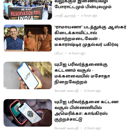
வலுக்கும் இணையவழி
போராட்டமும் பின்புலமும்
பாரதி ஆனந்த்
21 hours ago
‘ராமாயணா’ படத்துக்கு ஆஸ்கர்
கிடைக்காவிட்டால்
ஏமாற்றமடைவேன் -
மகாராஷ்டிர முதல்வர் பகிர்வு
ப்ரியா
18 hours ago
யுபிஐ பரிவர்த்தனைக்கு
கட்டணம் வசூல் -
மக்களவையில் மசோதா
நிறைவேற்றம்
மோகன் கணபதி
23 hours ago
யுபிஐ பரிவர்த்தனை கட்டண
வசூல் பின்னணியில்
அமெரிக்கா: காங்கிரஸ்
குற்றச்சாட்டு
மோகன் கணபதி
22 hours ago