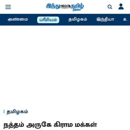
அண்மை
தமிழகம்
இந்தியா
உல
ப்ரீமியம்
தமிழகம்
நத்தம் அருகே கிராம மக்கள்