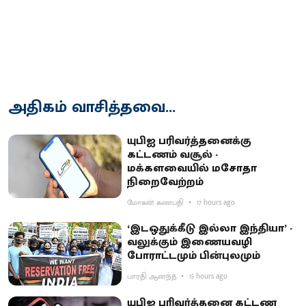
அதிகம் வாசித்தவை...
யுபிஐ பரிவர்த்தனைக்கு
கட்டணம் வசூல் -
மக்களவையில் மசோதா
நிறைவேற்றம்
மோகன் கணபதி
17 hours ago
‘இடஒதுக்கீடு இல்லா இந்தியா’ -
வலுக்கும் இணையவழி
போராட்டமும் பின்புலமும்
பாரதி ஆனந்த்
15 hours ago
யுபிஐ பரிவர்த்தனை கட்டண