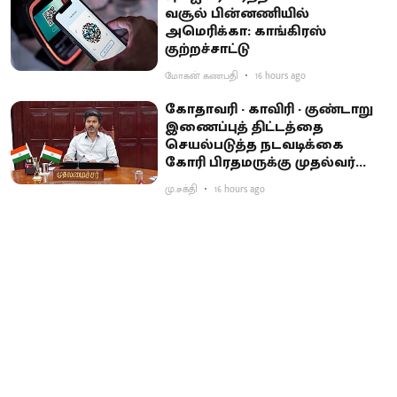
வசூல் பின்னணியில்
அமெரிக்கா: காங்கிரஸ்
குற்றச்சாட்டு
மோகன் கணபதி
16 hours ago
கோதாவரி - காவிரி - குண்டாறு
இணைப்புத் திட்டத்தை
செயல்படுத்த நடவடிக்கை
கோரி பிரதமருக்கு முதல்வர்
விஜய் கடிதம்
மு.சக்தி
16 hours ago