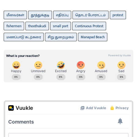
மீனவர்கள்
தூத்துக்குடி
எதிர்ப்பு
தொடர் போராட்டம்
protest
fishermen
thoothukudi
small port
Continuous Protest
மணப்பாடு கடற்கரை
சிறு துறைமுகம்
Manapad Beach