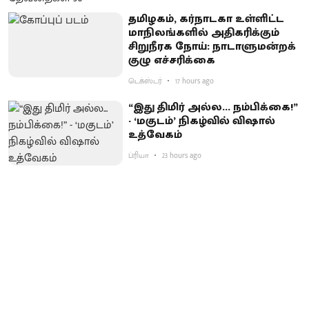
தமிழகம், கர்நாடகா உள்ளிட்ட
மாநிலங்களில் அதிகரிக்கும்
சிறுநீரக நோய்: நாடாளுமன்றக்
குழு எச்சரிக்கை
டெக்ஸ்டர்
17 hours ago
“இது திமிர் அல்ல... நம்பிக்கை!”
- ‘மகுடம்’ நிகழ்வில் விஷால்
உத்வேகம்
ப்ரியா
23 hours ago