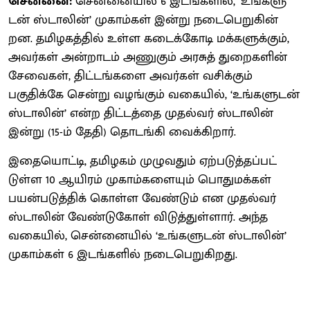
சென்னை:
சென்​னை​யில் 6 இடங்​களில், ‘உங்​களு​
டன் ஸ்டா​லின்’ முகாம்​கள் இன்று நடை​பெறுகின்​
றன. தமிழகத்​தில் உள்ள கடைக்​கோடி மக்​களுக்​கும்,
அவர்​கள் அன்​றாடம் அணுகும் அரசுத் துறை​களின்
சேவை​கள், திட்​டங்​களை அவர்​கள் வசிக்​கும்
பகுதிக்கே சென்று வழங்​கும் வகை​யில், ‘உங்​களு​டன்
ஸ்டா​லின்’ என்ற திட்​டத்தை முதல்​வர் ஸ்டா​லின்
இன்று (15-ம் தேதி) தொடங்கி வைக்​கிறார்.
இதையொட்​டி, தமிழகம் முழு​வதும் ஏற்​படுத்​தப்​பட்​
டுள்ள 10 ஆயிரம் முகாம்​களை​யும் பொது​மக்​கள்
பயன்​படுத்​திக் கொள்ள வேண்டும் என முதல்​வர்
ஸ்டா​லின் வேண்​டு​கோள் விடுத்​துள்​ளார். அந்த
வகை​யில், சென்​னை​யில் ‘உங்​களு​டன் ஸ்டா​லின்’
முகாம்கள் 6 இடங்​களில் நடை​பெறுகிறது.