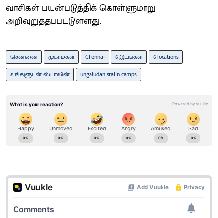
வாசிகள் பயன்​படுத்​திக் கொள்​ளு​மாறு
அறிவுறுத்தப்பட்டுள்​ளது.
சென்னை
முகாம்கள்
Chennai
6 இடங்கள்
6 locations
உங்களுடன் ஸ்டாலின்
ungaludan stalin camps