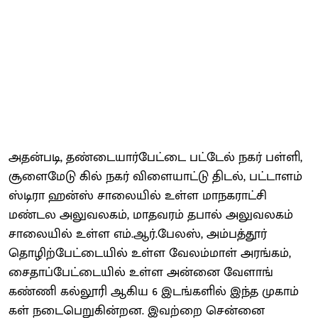
அதன்​படி, தண்​டை​யார்​பேட்டை பட்​டேல் நகர் பள்​ளி,
சூளைமேடு கில் நகர் விளை​யாட்டு திடல், பட்​டாளம்
ஸ்டிரா ஹன்ஸ் சாலையில் உள்ள மாநக​ராட்சி
மண்டல அலு​வல​கம், மாதவரம் தபால் அலு​வல​கம்
சாலை​யில் உள்ள எம்​.ஆர்​.பேலஸ், அம்​பத்​தூர்
தொழிற்​பேட்​டை​யில் உள்ள வேலம்​மாள் அரங்​கம்,
சைதாப்​பேட்​டை​யில் உள்ள அன்னை வேளாங்​
கண்ணி கல்​லூரி ஆகிய 6 இடங்களில் இந்த முகாம்​
கள் நடை​பெறுகின்​றன. இவற்றை சென்னை