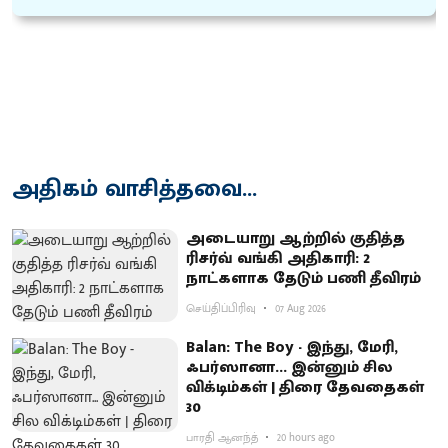
அதிகம் வாசித்தவை...
அடையாறு ஆற்றில் குதித்த
ரிசர்வ் வங்கி அதிகாரி: 2
நாட்களாக தேடும் பணி தீவிரம்
செய்திப்பிரிவு
07 Aug 2026
Balan: The Boy - இந்து, மேரி,
ஃபர்ஸானா... இன்னும் சில
விக்டிம்கள் | திரை தேவதைகள்
30
பாரதி ஆனந்த்
20 hours ago