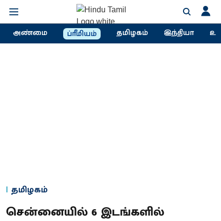
அண்மை
தமிழகம்
இந்தியா
உல
ப்ரீமியம்
தமிழகம்
சென்னையில் 6 இடங்களில்