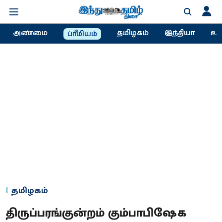
அண்மை
தமிழகம்
இந்தியா
உல
ப்ரீமியம்
தமிழகம்
திருப்பரங்குன்றம் கும்பாபிஷேக