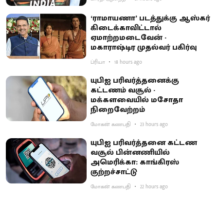
‘ராமாயணா’ படத்துக்கு ஆஸ்கர்
கிடைக்காவிட்டால்
ஏமாற்றமடைவேன் -
மகாராஷ்டிர முதல்வர் பகிர்வு
ப்ரியா
18 hours ago
யுபிஐ பரிவர்த்தனைக்கு
கட்டணம் வசூல் -
மக்களவையில் மசோதா
நிறைவேற்றம்
மோகன் கணபதி
23 hours ago
யுபிஐ பரிவர்த்தனை கட்டண
வசூல் பின்னணியில்
அமெரிக்கா: காங்கிரஸ்
குற்றச்சாட்டு
மோகன் கணபதி
22 hours ago