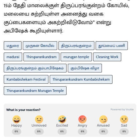
15ம் தேதி மாலைக்குள் திருப்பரங்குன்றம் கோயில்,
மலையை சுற்றியுள்ள அனைத்து வகை
குப்பைகளையும் அகற்றிவிடுவோம்” என்று
அபிஷேக் கூறியுள்ளார்.
மதுரை
முருகன் கோயில்
திருப்பரங்குன்றம்
தூய்மைப் பணி
madurai
Thiruparankundram
murugan temple
Cleaning Work
திருப்பரங்குன்றம் கும்பாபிஷேகம்
கும்பிஷேக விழா
Kumbabishekam Festival
Thiruparankundram Kumbabishekam
Thiruparankundram Murugan Temple