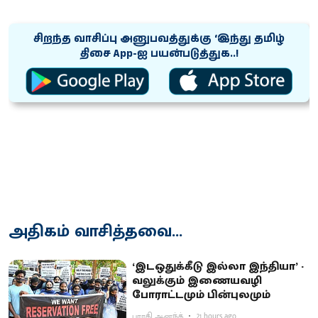
சிறந்த வாசிப்பு அனுபவத்துக்கு ‘இந்து தமிழ்
திசை App-ஐ பயன்படுத்துக..!
அதிகம் வாசித்தவை...
‘இடஒதுக்கீடு இல்லா இந்தியா’ -
வலுக்கும் இணையவழி
போராட்டமும் பின்புலமும்
பாரதி ஆனந்த்
21 hours ago