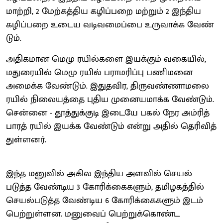
மாற்​றி, 2 மேற்​கத்​திய கழிப்​பறை மற்​றும் 2 இந்​திய
கழிப்​பறை உடைய வடிவ​மைப்பை உரு​வாக்க வேண்​
டும்.
அதி​க​மான மெமு ரயில்​களை இயக்​கும் வகை​யில்,
மதுரை​யில் மெமு ரயில் பராமரிப்பு பணிமனை
அமைக்க வேண்​டும். இதுத​விர, திரு​வண்​ணா​மலை
ரயில் நிலை​யத்தை புதிய முனைய​மாக்க வேண்​டும்.
சென்னை - தூத்​துக்​குடி இடையே பகல் நேர அம்​ரித்
பாரத் ரயில் இயக்க வேண்​டும் என்று அதில் தெரி​வித்​
துள்​ளனர்.
இந்த மனு​வில் அகில இந்​திய அளவில் செயல்​
படுத்த வேண்​டிய 3 கோரிக்​கைகளும், தமிழகத்​தில்
செயல்​படுத்த வேண்​டிய 6 கோரிக்​கைகளும் இடம்​
பெற்​றுள்​ளன. மனுவைப் பெற்​றுக்​கொண்ட