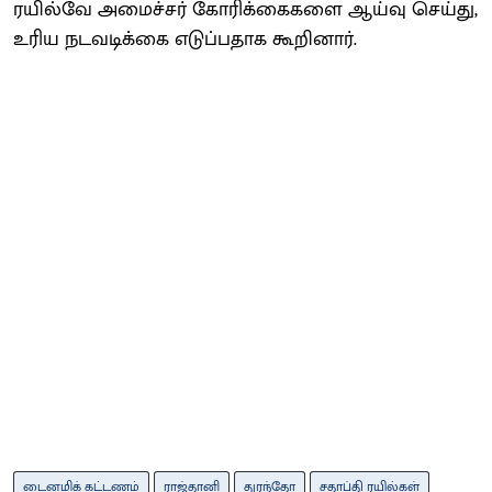
ரயில்வே அமைச்​சர் கோரிக்​கைகளை ஆய்வு செய்​து,
உரிய நடவடிக்​கை எடுப்​ப​தாக கூறினார்.
டைனமிக் கட்டணம்
ராஜ்தானி
துரந்தோ
சதாப்தி ரயில்கள்