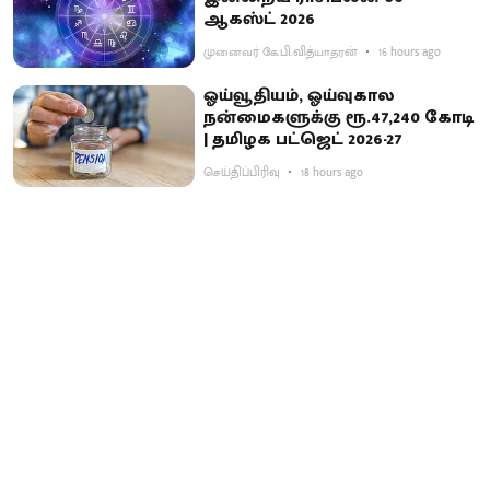
ஆகஸ்ட் 2026
முனைவர் கே.பி.வித்யாதரன்
16 hours ago
ஓய்வூதியம், ஓய்வுகால
நன்மைகளுக்கு ரூ.47,240 கோடி
| தமிழக பட்ஜெட் 2026-27
செய்திப்பிரிவு
18 hours ago