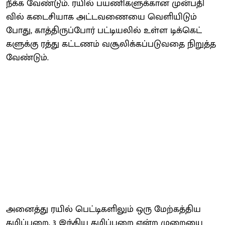
நீக்க வேண்​டும். ரயில் பயணி​களுக்​கான முன்​ப​தி​
வில் கடைசி​யாக அட்​ட​வணையை வெளி​யிடும்​
போது, காத்​திருப்​போர் பட்​டியலில் உள்ள டிக்​கெட்​
களுக்கு ரத்து கட்​ட​ணம் வசூலிக்​கப்​படு​வதை நிறுத்த
வேண்​டும்.
அனைத்து ரயில் பெட்​டிகளி​லும் ஒரு மேற்​கத்​திய
கழிப்​பறை, 3 இந்​திய கழிப்​பறை என்ற முறையை