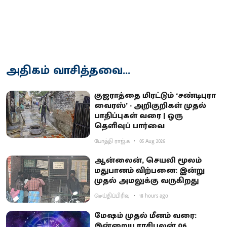
அதிகம் வாசித்தவை...
குஜராத்தை மிரட்டும் ‘சண்டிபுரா
வைரஸ்’ - அறிகுறிகள் முதல்
பாதிப்புகள் வரை | ஒரு
தெளிவுப் பார்வை
போத்தி ராஜ்.க
05 Aug 2026
ஆன்லைன், செயலி மூலம்
மதுபானம் விற்பனை: இன்று
முதல் அமலுக்கு வருகிறது
செய்திப்பிரிவு
18 hours ago
மேஷம் முதல் மீனம் வரை:
இன்றைய ராசிபலன் 06