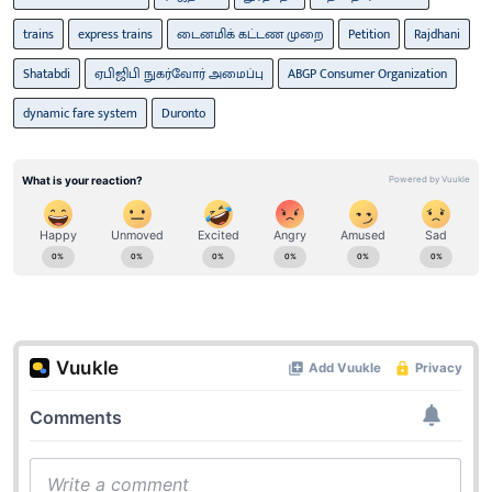
trains
express trains
டைனமிக் கட்டண முறை
Petition
Rajdhani
Shatabdi
ஏபிஜிபி நுகர்வோர் அமைப்பு
ABGP Consumer Organization
dynamic fare system
Duronto