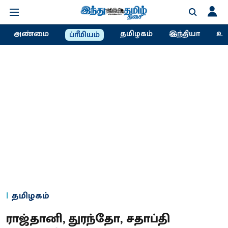
அண்மை
தமிழகம்
இந்தியா
உல
ப்ரீமியம்
தமிழகம்
ராஜ்தானி, துரந்தோ, சதாப்தி