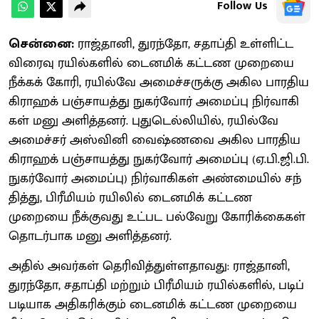
Follow Us
சென்னை:
​ராஜ்​தானி, துரந்​தோ, சதாப்தி உள்​ளிட்ட
விரைவு ரயில்​களில் டைனமிக் கட்டண முறையை
நீக்​கக் கோரி, ரயில்வே அமைச்​சருக்கு அகில பார​திய
கிராஹக் பஞ்​சா​யத்து நுகர்​வோர் அமைப்பு நிர்​வாகி​
கள் மனு அளித்​தனர். புதுடெல்​லி​யில், ரயில்வே
அமைச்​சர் அஸ்​வினி வைஷ்ணவை அகில பார​திய
கிராஹக் பஞ்​சா​யத்து நுகர்​வோர் அமைப்பு (ஏ.பி.ஜி.பி.
நுகர்​வோர் அமைப்​பு) நிர்​வாகி​கள் அண்​மை​யில் சந்​
தித்​து, பிரீமி​யம் ரயி​லில் டைனமிக் கட்டண
முறையை நீக்​கு​வது உட்பட பல்​வேறு கோரிக்​கைகள்
தொடர்​பாக மனு அளித்​தனர்.
அதில் அவர்​கள் தெரி​வித்​துள்​ள​தாவது: ராஜ்​தானி,
துரந்​தோ, சதாப்தி மற்​றும் பிரீமி​யம் ரயில்​களில், படிப்​
படி​யாக அதி​கரிக்​கும் டைனமிக் கட்டண முறையை