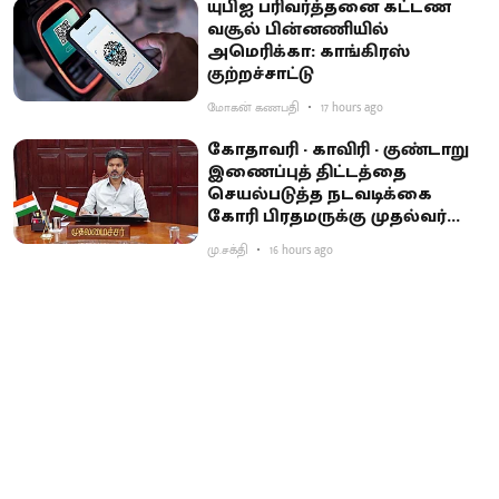
யுபிஐ பரிவர்த்தனை கட்டண
வசூல் பின்னணியில்
அமெரிக்கா: காங்கிரஸ்
குற்றச்சாட்டு
மோகன் கணபதி
17 hours ago
கோதாவரி - காவிரி - குண்டாறு
இணைப்புத் திட்டத்தை
செயல்படுத்த நடவடிக்கை
கோரி பிரதமருக்கு முதல்வர்
விஜய் கடிதம்
மு.சக்தி
16 hours ago