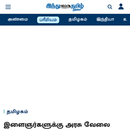
அண்மை
தமிழகம்
இந்தியா
உல
ப்ரீமியம்
தமிழகம்
இளைஞர்களுக்கு அரசு வேலை