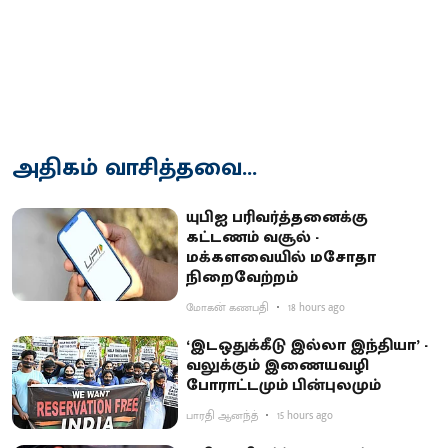
அதிகம் வாசித்தவை...
யுபிஐ பரிவர்த்தனைக்கு
கட்டணம் வசூல் -
மக்களவையில் மசோதா
நிறைவேற்றம்
மோகன் கணபதி
18 hours ago
‘இடஒதுக்கீடு இல்லா இந்தியா’ -
வலுக்கும் இணையவழி
போராட்டமும் பின்புலமும்
பாரதி ஆனந்த்
15 hours ago