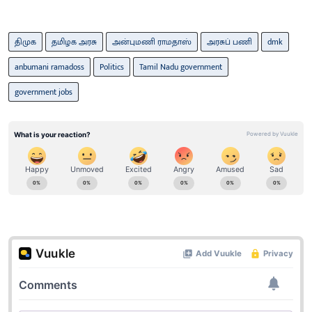
திமுக
தமிழக அரசு
அன்புமணி ராமதாஸ்
அரசுப் பணி
dmk
anbumani ramadoss
Politics
Tamil Nadu government
government jobs