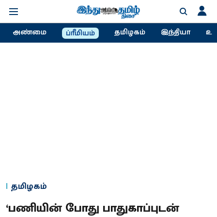
அண்மை
தமிழகம்
இந்தியா
உல
ப்ரீமியம்
தமிழகம்
‘பணியின் போது பாதுகாப்புடன்