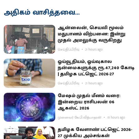
அதிகம் வாசித்தவை...
ஆன்லைன், செயலி மூலம்
மதுபானம் விற்பனை: இன்று
முதல் அமலுக்கு வருகிறது
செய்திப்பிரிவு
21 hours ago
ஓய்வூதியம், ஓய்வுகால
நன்மைகளுக்கு ரூ.47,240 கோடி
| தமிழக பட்ஜெட் 2026-27
செய்திப்பிரிவு
21 hours ago
மேஷம் முதல் மீனம் வரை:
இன்றைய ராசிபலன் 06
ஆகஸ்ட் 2026
முனைவர் கே.பி.வித்யாதரன்
19 hours ago
தமிழக வேளாண் பட்ஜெட் 2026-
27 முக்கிய அம்சங்கள்