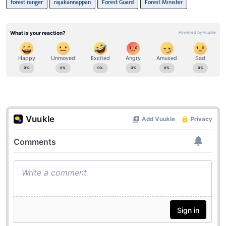
forest ranger
rajakannappan
Forest Guard
Forest Minister