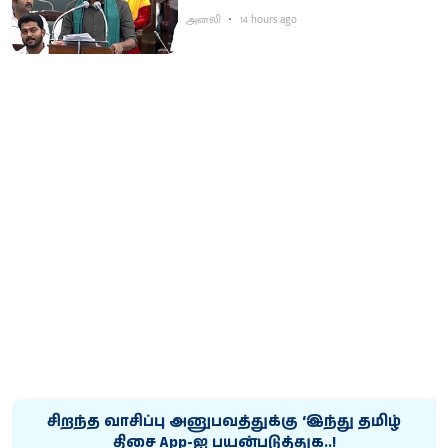
அனலி
14 hours ago
சிறந்த வாசிப்பு அனுபவத்துக்கு ‘இந்து தமிழ்
திசை App-ஐ பயன்படுத்துக..!