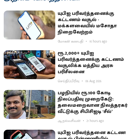
யுபிஐ பரிவர்த்தனைக்கு
கட்டணம் வசூல் -
மக்களவையில் மசோதா
நிறைவேற்றம்
மோகன் கணபதி
16 hours ago
ரூ.2,000+ யுபிஐ
பரிவர்த்தனைக்கு கட்டணம்
வசூலிக்க மத்திய அரசு
பரிசீலனை
செய்திப்பிரிவு
06 Aug 2026
பழநியில் ரூ.100 கோடி
நிலப்பதிவு முறைகேடு:
தலைமறைவான நிலத்தரகர்
வீட்டுக்கு சிபிசிஐடி ‘சீல்’
ஆ.நல்லசிவன்
21 hours ago
யுபிஐ பரிவர்த்தனை கட்டண
வசூல் பின்னணியில்