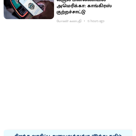
அமெரிக்கா: காங்கிரஸ்
குற்றச்சாட்டு
மோகன் கணபதி
15 hours ago