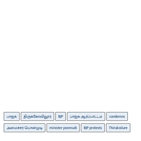
பாஜக
திருக்கோவிலூர்
BJP
பாஜக ஆர்ப்பாட்டம்
condemns
அமைச்சர் பொன்முடி
minister ponmudi
BJP protests
Thirukoilure