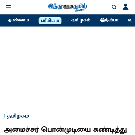
அண்மை
தமிழகம்
இந்தியா
உல
ப்ரீமியம்
தமிழகம்
அமைச்சர் பொன்முடியை கண்டித்து