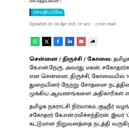
எஸ்.சத்தியசீலன் |
செய்திப்பிரிவு
Updated on
:
08 Apr 2025, 1:37 am
2
min read
சென்னை / திருச்சி / கோவை:
தமிழக
கே.என்.நேரு, அவரது மகன், சகோதரர்க
என சென்னை, திருச்சி, கோவையில் 10-
துறையினர் நேற்று சோதனை நடத்தினர்.
முக்கிய ஆவணங்களை அதிகாரிகள் எடு
தமிழக நகராட்சி நிர்வாகம், குடிநீர் 
சகோதரர் கே.என்.ரவிச்சந்திரன். இவர்
கட்டுமான நிறுவனத்தை நடத்தி வருகிற