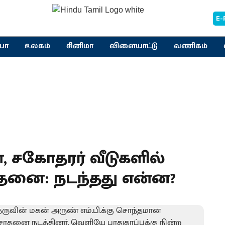
E-
யா
உலகம்
சினிமா
விளையாட்டு
வணிகம்
, சகோதரர் வீடுகளில்
னை: நடந்தது என்ன?