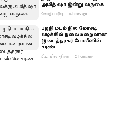
அமித் ஷா இன்று வருகை
செய்திப்பிரிவு
16 hours ago
பழநி மடம் நில மோசடி
வழக்கில் தலைமறைவான
இடைத்தரகர் போலீஸில்
சரண்
பி.டி.ரவிச்சந்திரன்
22 hours ago