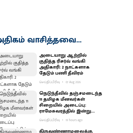
திகம் வாசித்தவை...
அடையாறு ஆற்றில்
குதித்த ரிசர்வ் வங்கி
அதிகாரி: 2 நாட்களாக
தேடும் பணி தீவிரம்
செய்திப்பிரிவு
07 Aug 2026
நெடுந்தீவில் தஞ்சமடைந்த
11 தமிழக மீனவர்கள்
சிறையில் அடைப்பு:
ராமேசுவரத்தில் இன்று
வேலைநிறுத்தம்
செய்திப்பிரிவு
19 hours ago
திருவண்ணாமலைக்கு