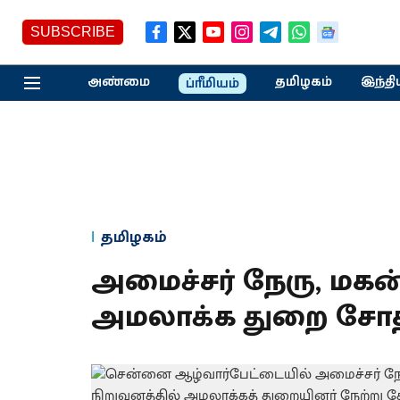
SUBSCRIBE
அண்மை
தமிழகம்
இந்தி
ப்ரீமியம்
தமிழகம்
அமைச்சர் நேரு, மகன்
அமலாக்க துறை சோத