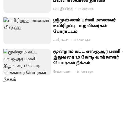
பவன் கல்யாண் தகவல்
செய்திப்பிரிவு
09 Aug 2026
ஸ்ரீமுஷ்ணம் பள்ளி மாணவர்
உயிரிழப்பு - உறவினர்கள்
போராட்டம்
ம.வீரவேல்
16 hours ago
மூன்றாம் கட்ட எஸ்ஐஆர் பணி -
இதுவரை 1.5 கோடி வாக்காளர்
பெயர்கள் நீக்கம்
வேட்டையன்
21 hours ago