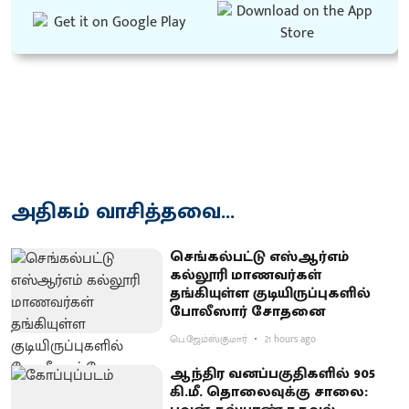
அதிகம் வாசித்தவை...
செங்கல்பட்டு எஸ்ஆர்எம்
கல்லூரி மாணவர்கள்
தங்கியுள்ள குடியிருப்புகளில்
போலீஸார் சோதனை
பெ.ஜேம்ஸ்குமார்
21 hours ago
ஆந்திர வனப்பகுதிகளில் 905
கி.மீ. தொலைவுக்கு சாலை: