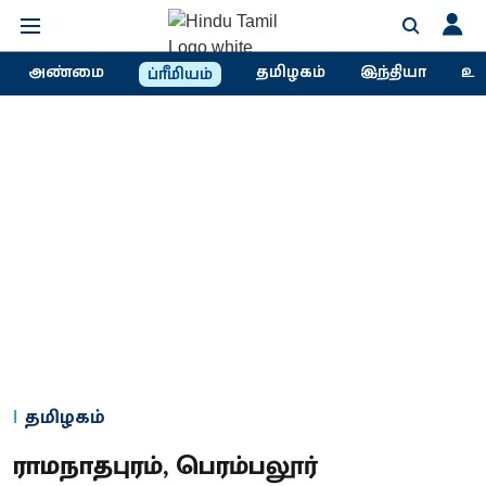
அண்மை
தமிழகம்
இந்தியா
உல
ப்ரீமியம்
தமிழகம்
ராமநாதபுரம், பெரம்பலூர்