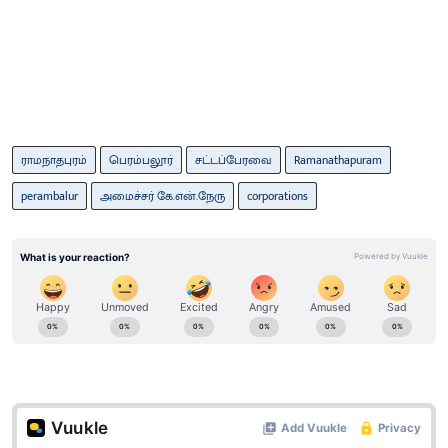
ராமநாதபுரம்
பெரம்பலூர்
சட்டப்பேரவை
Ramanathapuram
perambalur
அமைச்சர் கே.என்.நேரு
corporations