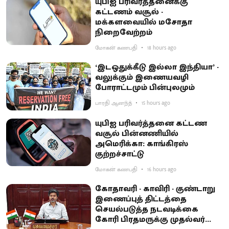
யுபிஐ பரிவர்த்தனைக்கு
கட்டணம் வசூல் -
மக்களவையில் மசோதா
நிறைவேற்றம்
மோகன் கணபதி
18 hours ago
‘இடஒதுக்கீடு இல்லா இந்தியா’ -
வலுக்கும் இணையவழி
போராட்டமும் பின்புலமும்
பாரதி ஆனந்த்
15 hours ago
யுபிஐ பரிவர்த்தனை கட்டண
வசூல் பின்னணியில்
அமெரிக்கா: காங்கிரஸ்
குற்றச்சாட்டு
மோகன் கணபதி
16 hours ago
கோதாவரி - காவிரி - குண்டாறு
இணைப்புத் திட்டத்தை
செயல்படுத்த நடவடிக்கை
கோரி பிரதமருக்கு முதல்வர்