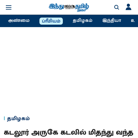
அண்மை
தமிழகம்
இந்தியா
உல
ப்ரீமியம்
தமிழகம்
கடலூர் அருகே கடலில் மிதந்து வந்த