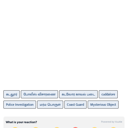
கடலூர்
போலீஸ் விசாரணை
கடலோர காவல் படை
cuddalore
Police Investigation
மர்ம பொருள்
Coast Guard
Mysterious Object