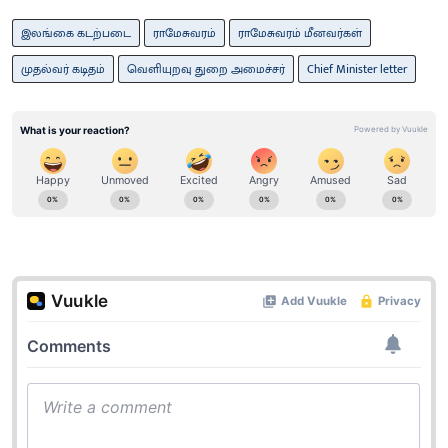
இலங்கை கடற்படை
ராமேசுவரம்
ராமேசுவரம் மீனவர்கள்
முதல்வர் கடிதம்
வெளியுறவு துறை அமைச்சர்
Chief Minister letter