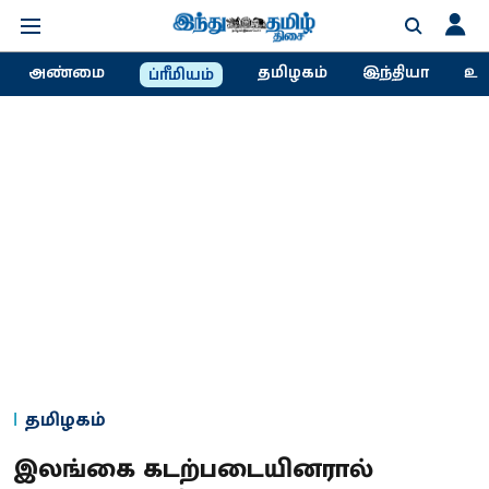
அண்மை
தமிழகம்
இந்தியா
உல
ப்ரீமியம்
தமிழகம்
இலங்கை கடற்படையினரால்