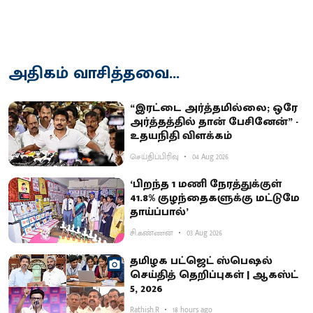
அதிகம் வாசித்தவை...
“இரட்டை அர்த்தமில்லை; ஒரே
அர்த்தத்தில் தான் பேசினேன்” -
உதயநிதி விளக்கம்
செய்திப்பிரிவு
04 Aug 2026
‘பிறந்த 1 மணி நேரத்துக்குள்
41.8% குழந்தைகளுக்கு மட்டுமே
தாய்ப்பால்’
சி.கண்ணன்
03 Aug 2026
தமிழக பட்ஜெட் ஸ்பெஷல்
செய்தித் தெறிப்புகள் | ஆகஸ்ட்
5, 2026
Rathish.R
18 hours ago