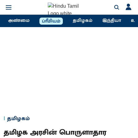
அண்மை
தமிழகம்
இந்தியா
உல
ப்ரீமியம்
தமிழகம்
தமிழக அரசின் பொருளாதார