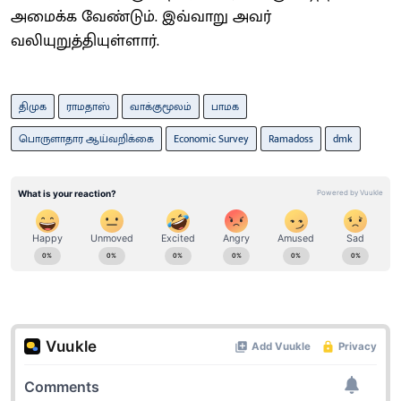
அமைக்க வேண்டும். இவ்வாறு அவர்
வலியுறுத்தியுள்ளார்.
திமுக
ராமதாஸ்
வாக்குமூலம்
பாமக
பொருளாதார ஆய்வறிக்கை
Economic Survey
Ramadoss
dmk