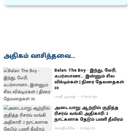
அதிகம் வாசித்தவை...
Balan: The Boy - இந்து, மேரி,
ஃபர்ஸானா... இன்னும் சில
விக்டிம்கள் | திரை தேவதைகள்
30
பாரதி ஆனந்த்
15 hours ago
அடையாறு ஆற்றில் குதித்த
ரிசர்வ் வங்கி அதிகாரி: 2
நாட்களாக தேடும் பணி தீவிரம்
செய்திப்பிரிவு
07 Aug 2026