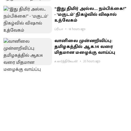
“இது திமிர் அல்ல... நம்பிக்கை!”
- ‘மகுடம்’ நிகழ்வில் விஷால்
உத்வேகம்
ப்ரியா
18 hours ago
வானிலை முன்னறிவிப்பு:
தமிழகத்தில் ஆக.14 வரை
மிதமான மழைக்கு வாய்ப்பு
ச.கார்த்திகேயன்
20 hours ago