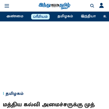
அண்மை
தமிழகம்
இந்தியா
உல
ப்ரீமியம்
தமிழகம்
மத்திய கல்வி அமைச்சருக்கு முத்​