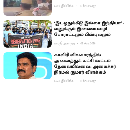
செய்திப்பிரிவு
16 hours ago
‘இடஒதுக்கீடு இல்லா இந்தியா’ -
வலுக்கும் இணையவழி
போராட்டமும் பின்புலமும்
பாரதி ஆனந்த்
06 Aug 2026
காவிரி விவகாரத்தில்
அனைத்துக் கட்சி கூட்டம்
தேவையில்லை: அமைச்சர்
நிர்மல் குமார் விளக்கம்
செய்திப்பிரிவு
16 hours ago