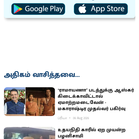
அதிகம் வாசித்தவை...
‘ராமாயணா’ படத்துக்கு ஆஸ்கர்
கிடைக்காவிட்டால்
ஏமாற்றமடைவேன் -
மகாராஷ்டிர முதல்வர் பகிர்வு
ப்ரியா
06 Aug 2026
உதயநிதி காரில் ஏற முயன்ற
பழனிசாமி