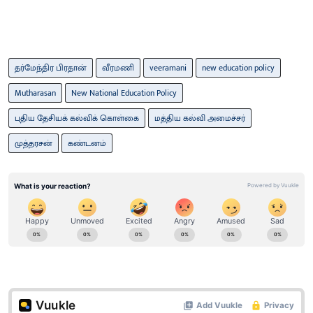
தர்மேந்திர பிரதான்
வீரமணி
veeramani
new education policy
Mutharasan
New National Education Policy
புதிய தேசியக் கல்விக் கொள்கை
மத்திய கல்வி அமைச்சர்
முத்​தரசன்
கண்​டனம்