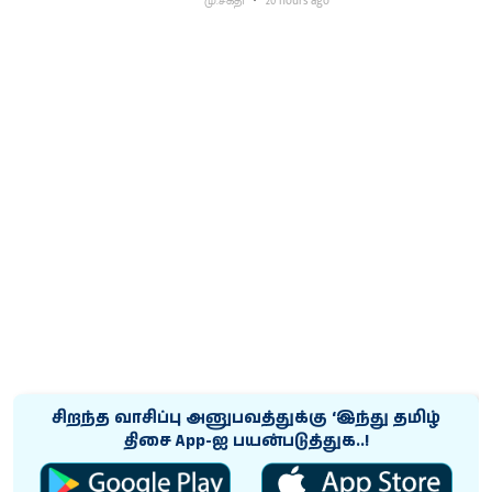
மு.சக்தி
20 hours ago
சிறந்த வாசிப்பு அனுபவத்துக்கு ‘இந்து தமிழ்
திசை App-ஐ பயன்படுத்துக..!