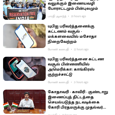
வலுக்கும் இணையவழி
போராட்டமும் பின்புலமும்
பாரதி ஆனந்த்
20 hours ago
யுபிஐ பரிவர்த்தனைக்கு
கட்டணம் வசூல் -
மக்களவையில் மசோதா
நிறைவேற்றம்
மோகன் கணபதி
22 hours ago
யுபிஐ பரிவர்த்தனை கட்டண
வசூல் பின்னணியில்
அமெரிக்கா: காங்கிரஸ்
குற்றச்சாட்டு
மோகன் கணபதி
21 hours ago
கோதாவரி - காவிரி - குண்டாறு
இணைப்புத் திட்டத்தை
செயல்படுத்த நடவடிக்கை
கோரி பிரதமருக்கு முதல்வர்
விஜய் கடிதம்