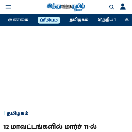
அண்மை
தமிழகம்
இந்தியா
உல
ப்ரீமியம்
தமிழகம்
12 மாவட்டங்களில் மார்ச் 11-ல்