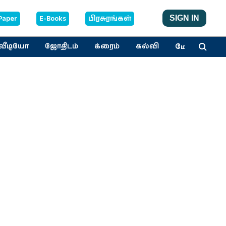
Paper
E-Books
பிரசுரங்கள்
SIGN IN
மேலும்
வீடியோ
ஜோதிடம்
க்ரைம்
கல்வி