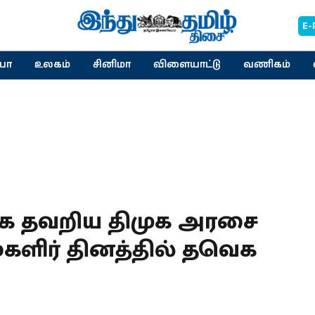
E-
யா
உலகம்
சினிமா
விளையாட்டு
வணிகம்
க தவறிய திமுக அரசை
 மகளிர் தினத்தில் தவெக