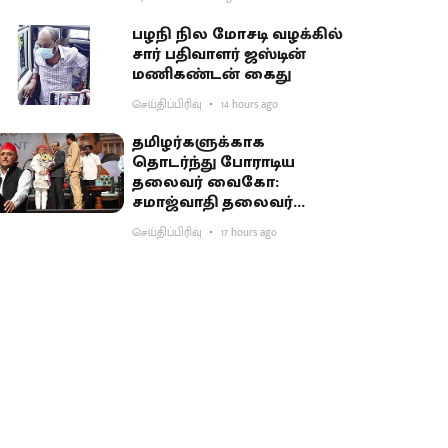
பகிர்வு
பழநி நில மோசடி வழக்கில்
சார் பதிவாளர் ஜஸ்டின்
மணிகண்டன் கைது
செய்திப்பிரிவு
14 hours ago
தமிழர்களுக்காக
தொடர்ந்து போராடிய
தலைவர் வைகோ:
சமாஜ்வாதி தலைவர்
அகிலேஷ் புகழாரம்
செய்திப்பிரிவு
17 hours ago