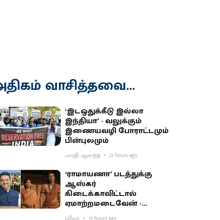
திகம் வாசித்தவை...
‘இடஒதுக்கீடு இல்லா
இந்தியா’ - வலுக்கும்
இணையவழி போராட்டமும்
பின்புலமும்
பாரதி ஆனந்த்
22 hours ago
‘ராமாயணா’ படத்துக்கு
ஆஸ்கர்
கிடைக்காவிட்டால்
ஏமாற்றமடைவேன் -
மகாராஷ்டிர முதல்வர்
ப்ரியா
19 hours ago