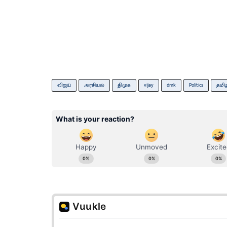
விஜய்
அரசியல்
திமுக
vijay
dmk
Politics
தமிழ