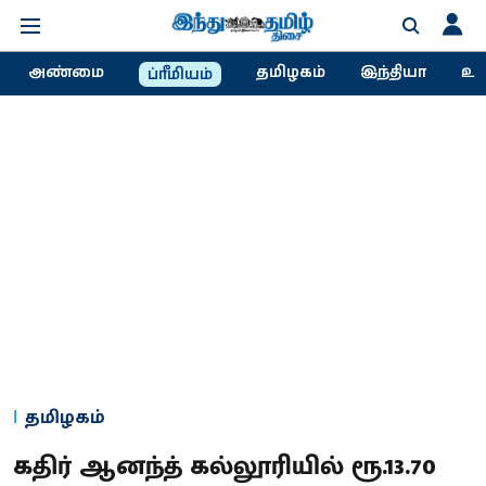
அண்மை
தமிழகம்
இந்தியா
உல
ப்ரீமியம்
தமிழகம்
கதிர் ஆனந்த் கல்லூரியில் ரூ.13.70