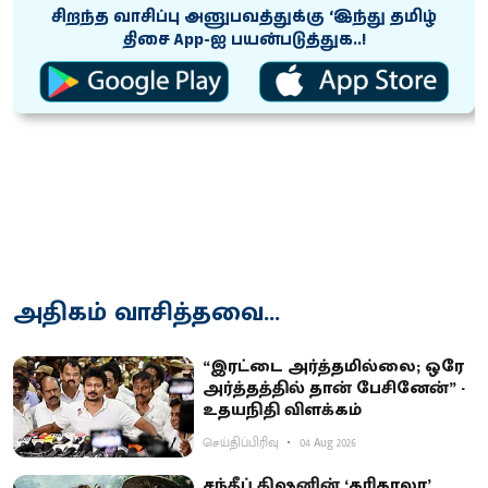
சிறந்த வாசிப்பு அனுபவத்துக்கு ‘இந்து தமிழ்
திசை App-ஐ பயன்படுத்துக..!
அதிகம் வாசித்தவை...
“இரட்டை அர்த்தமில்லை; ஒரே
அர்த்தத்தில் தான் பேசினேன்” -
உதயநிதி விளக்கம்
செய்திப்பிரிவு
04 Aug 2026
சந்தீப் கிஷனின் ‘கரிகாலா’