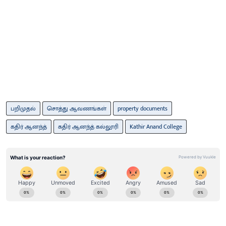
பறிமுதல்
சொத்து ஆவணங்கள்
property documents
கதிர் ஆனந்த்
கதிர் ஆனந்த் கல்லூரி
Kathir Anand College