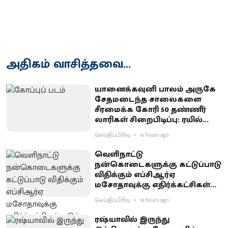
அதிகம் வாசித்தவை...
யானைக்கவுனி பாலம் அருகே
சேதமடைந்த சாலைகளை
சீரமைக்க கோரி 50 தண்ணீர்
லாரிகள் சிறைபிடிப்பு: ரயில்வே
குடியிருப்புவாசிகள் போராட்டம்
செய்திப்பிரிவு
16 hours ago
வெளிநாட்டு
நன்கொடைகளுக்கு கட்டுப்பாடு
விதிக்கும் எப்சிஆர்ஏ
மசோதாவுக்கு எதிர்க்கட்சிகள்
கடும் எதிர்ப்பு
செய்திப்பிரிவு
18 hours ago
ரஷ்யாவில் இருந்து