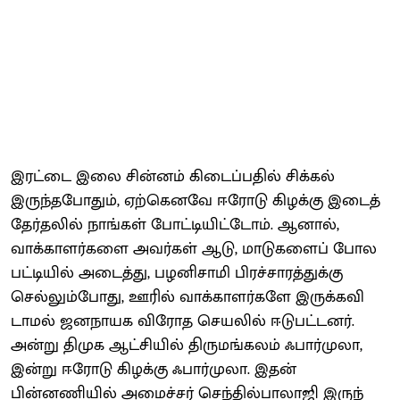
இரட்டை இலை சின்னம் கிடைப்​பதில் சிக்கல்
இருந்த​போதும், ஏற்கெனவே ஈரோடு கிழக்கு இடைத்​
தேர்​தலில் நாங்கள் போட்டி​யிட்​டோம். ஆனால்,
வாக்காளர்களை அவர்கள் ஆடு, மாடுகளைப் போல
பட்டியில் அடைத்து, பழனிசாமி பிரச்​சா​ரத்​துக்கு
செல்லும்​போது, ஊரில் வாக்காளர்களே இருக்க​வி​
டாமல் ஜனநாயக விரோத செயலில் ஈடுபட்​டனர்.
அன்று திமுக ஆட்சியில் திருமங்கலம் ஃபார்​முலா,
இன்று ஈரோடு கிழக்கு ஃபார்​முலா. இதன்
பின்னணியில் அமைச்சர் செந்தில்​பாலாஜி இருந்​