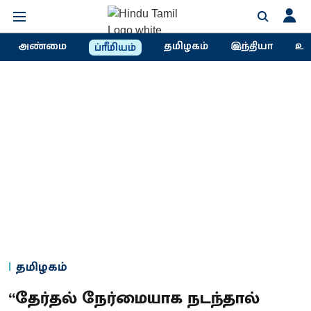
அண்மை
தமிழகம்
இந்தியா
உல
ப்ரீமியம்
தமிழகம்
“தேர்தல் நேர்மையாக நடந்தால்