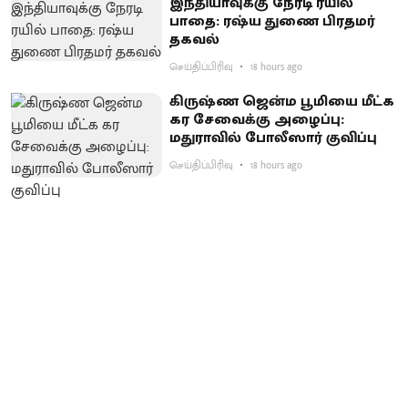
இந்தியாவுக்கு நேரடி ரயில்
பாதை: ரஷ்ய துணை பிரதமர்
தகவல்
செய்திப்பிரிவு
18 hours ago
கிருஷ்ண ஜென்ம பூமியை மீட்க
கர சேவைக்கு அழைப்பு:
மதுராவில் போலீஸார் குவிப்பு
செய்திப்பிரிவு
18 hours ago