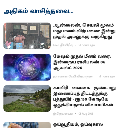
அதிகம் வாசித்தவை...
ஆன்லைன், செயலி மூலம்
மதுபானம் விற்பனை: இன்று
முதல் அமலுக்கு வருகிறது
செய்திப்பிரிவு
16 hours ago
மேஷம் முதல் மீனம் வரை:
இன்றைய ராசிபலன் 06
ஆகஸ்ட் 2026
முனைவர் கே.பி.வித்யாதரன்
15 hours ago
காவிரி - வைகை - குண்டாறு
இணைப்புத் திட்டத்துக்கு
புத்துயிர் - ரூ.150 கோடியே
ஒதுக்கியதால் விவசாயிகள்
ஏமாற்றம்
இ.ஜெகநாதன்
05 Aug 2026
ஓய்வூதியம், ஓய்வுகால