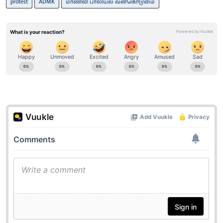
protest
ADMK
மாணவி பாலியல் வன்கொடுமை