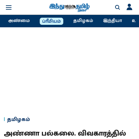
அண்மை
தமிழகம்
இந்தியா
உல
ப்ரீமியம்
தமிழகம்
அண்ணா பல்கலை. விவகாரத்தில்