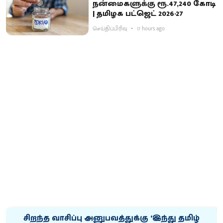
நன்மைகளுக்கு ரூ.47,240 கோடி
| தமிழக பட்ஜெட் 2026-27
செய்திப்பிரிவு
17 hours ago
சிறந்த வாசிப்பு அனுபவத்துக்கு ‘இந்து தமிழ்