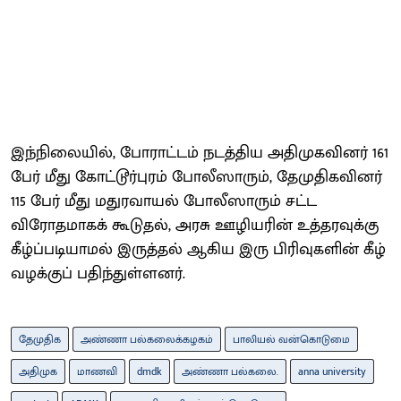
இந்நிலையில், போராட்டம் நடத்திய அதிமுகவினர் 161
பேர் மீது கோட்டூர்புரம் போலீஸாரும், தேமுதிகவினர்
115 பேர் மீது மதுரவாயல் போலீஸாரும் சட்ட
விரோதமாகக் கூடுதல், அரசு ஊழியரின் உத்தரவுக்கு
கீழ்ப்படியாமல் இருத்தல் ஆகிய இரு பிரிவுகளின் கீழ்
வழக்குப் பதிந்துள்ளனர்.
தேமுதிக
அண்ணா பல்கலைக்கழகம்
பாலியல் வன்கொடுமை
அதிமுக
மாணவி
dmdk
அண்ணா பல்கலை.
anna university