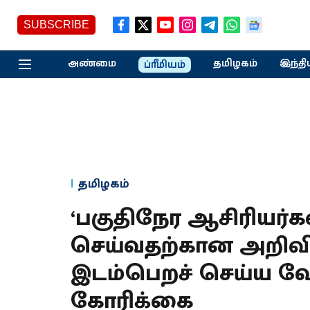
SUBSCRIBE
அண்மை
தமிழகம்
இந்தி
ப்ரீமியம்
தமிழகம்
‘பகுதிநேர ஆசிரியர்
செய்வதற்கான அறிவ
இடம்பெறச் செய்ய வேண
கோரிக்கை