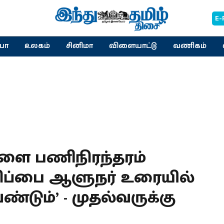
E-
யா
உலகம்
சினிமா
விளையாட்டு
வணிகம்
களை பணிநிரந்தரம்
ிப்பை ஆளுநர் உரையில்
்டும்’ - முதல்வருக்கு