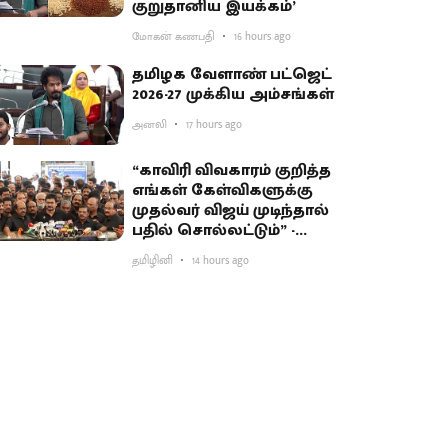
குறுதானிய இயக்கம்’
மோகன் கணபதி
16 hours ago
தமிழக வேளாண் பட்ஜெட்
2026-27 முக்கிய அம்சங்கள்
அனலி
17 hours ago
“காவிரி விவகாரம் குறித்த
எங்கள் கேள்விகளுக்கு
முதல்வர் விஜய் முடிந்தால்
பதில் சொல்லட்டும்” -
உதயநிதி சவால்
தமிழினி
14 hours ago