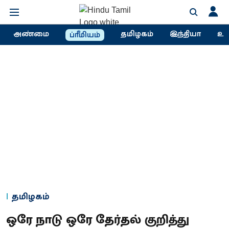
அண்மை
தமிழகம்
இந்தியா
உல
ப்ரீமியம்
தமிழகம்
ஒரே நாடு ஒரே தேர்தல் குறித்து