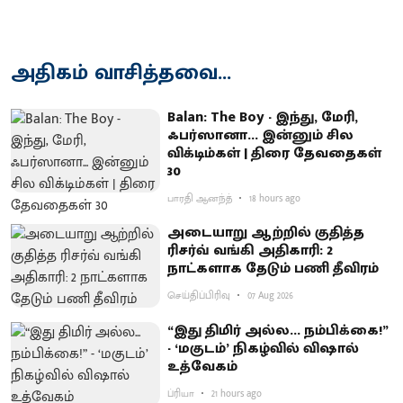
அதிகம் வாசித்தவை...
Balan: The Boy - இந்து, மேரி,
ஃபர்ஸானா... இன்னும் சில
விக்டிம்கள் | திரை தேவதைகள்
30
பாரதி ஆனந்த்
18 hours ago
அடையாறு ஆற்றில் குதித்த
ரிசர்வ் வங்கி அதிகாரி: 2
நாட்களாக தேடும் பணி தீவிரம்
செய்திப்பிரிவு
07 Aug 2026
“இது திமிர் அல்ல... நம்பிக்கை!”
- ‘மகுடம்’ நிகழ்வில் விஷால்
உத்வேகம்
ப்ரியா
21 hours ago