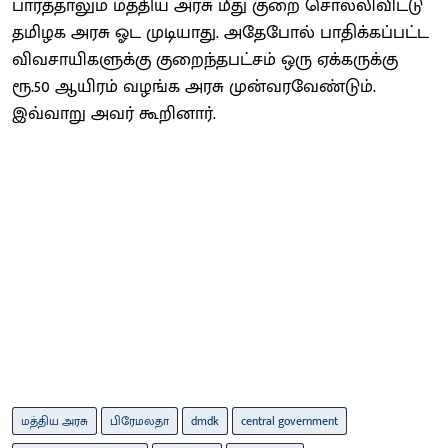
பார்த்தாலும் மத்திய அரசு மீது குறை சொல்லிவிட்டு
தமிழக அரசு ஓட முடியாது. அதேபோல் பாதிக்கப்பட்ட
விவசாயிகளுக்கு குறைந்தபட்சம் ஒரு ஏக்கருக்கு
ரூ.50 ஆயிரம் வழங்க அரசு முன்வரவேண்டும்.
இவ்வாறு அவர் கூறினார்.
மத்திய அரசு
பிரேமலதா
dmdk
central government