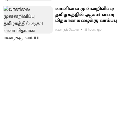
வானிலை முன்னறிவிப்பு:
தமிழகத்தில் ஆக.14 வரை
மிதமான மழைக்கு வாய்ப்பு
ச.கார்த்திகேயன்
22 hours ago