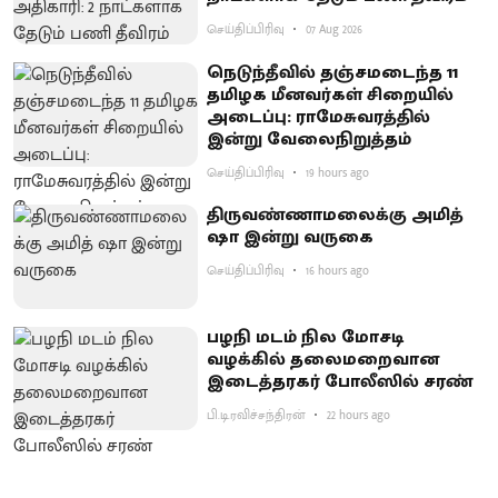
செய்திப்பிரிவு
07 Aug 2026
நெடுந்தீவில் தஞ்சமடைந்த 11
தமிழக மீனவர்கள் சிறையில்
அடைப்பு: ராமேசுவரத்தில்
இன்று வேலைநிறுத்தம்
செய்திப்பிரிவு
19 hours ago
திருவண்ணாமலைக்கு அமித்
ஷா இன்று வருகை
செய்திப்பிரிவு
16 hours ago
பழநி மடம் நில மோசடி
வழக்கில் தலைமறைவான
இடைத்தரகர் போலீஸில் சரண்
பி.டி.ரவிச்சந்திரன்
22 hours ago