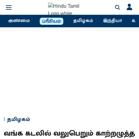
அண்மை
தமிழகம்
இந்தியா
உல
ப்ரீமியம்
தமிழகம்
வங்க கடலில் வலுபெறும் காற்​றழுத்த