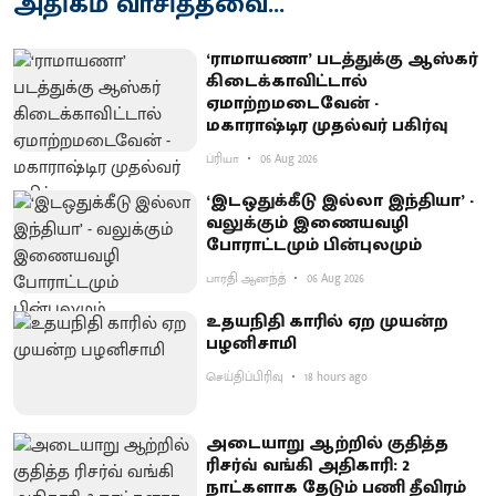
அதிகம் வாசித்தவை...
‘ராமாயணா’ படத்துக்கு ஆஸ்கர்
கிடைக்காவிட்டால்
ஏமாற்றமடைவேன் -
மகாராஷ்டிர முதல்வர் பகிர்வு
ப்ரியா
06 Aug 2026
‘இடஒதுக்கீடு இல்லா இந்தியா’ -
வலுக்கும் இணையவழி
போராட்டமும் பின்புலமும்
பாரதி ஆனந்த்
06 Aug 2026
உதயநிதி காரில் ஏற முயன்ற
பழனிசாமி
செய்திப்பிரிவு
18 hours ago
அடையாறு ஆற்றில் குதித்த
ரிசர்வ் வங்கி அதிகாரி: 2
நாட்களாக தேடும் பணி தீவிரம்