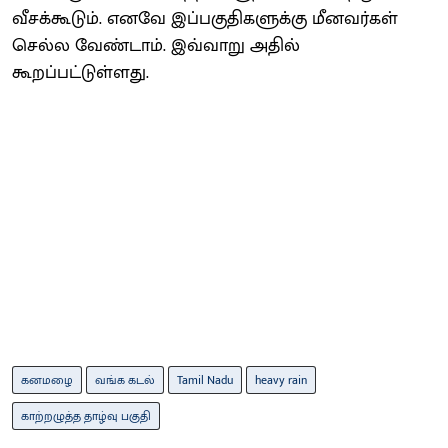
வீசக்கூடும். எனவே இப்பகுதிகளுக்கு மீனவர்கள்
செல்ல வேண்டாம். இவ்வாறு அதில்
கூறப்பட்டுள்ளது.
கனமழை
வங்க கடல்
Tamil Nadu
heavy rain
காற்​றழுத்த தாழ்வு பகுதி