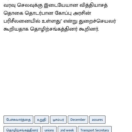
வரவு செலவுக்கு இடையேயான வித்தியாசத்
தொகை தொடர்பான கோப்பு அரசின்
பரிசீலனையில் உள்ளது" என்று துறைச்செயலர்
கூறியதாக தொழிற்சங்கத்தினர் கூறினர்.
பேச்சுவார்த்தை
உறுதி
டிசம்பர்
December
assures
தொழிற்சங்கத்தினர்
unions
2nd week
Transport Secretary