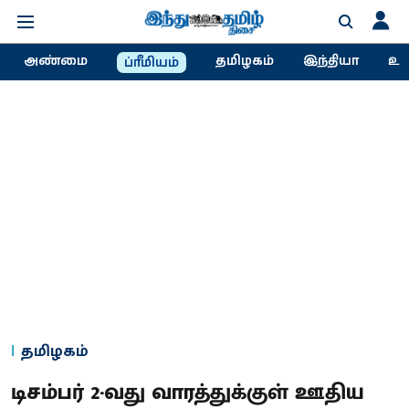
அண்மை
தமிழகம்
இந்தியா
உல
ப்ரீமியம்
தமிழகம்
டிசம்பர் 2-வது வாரத்துக்குள் ஊதிய