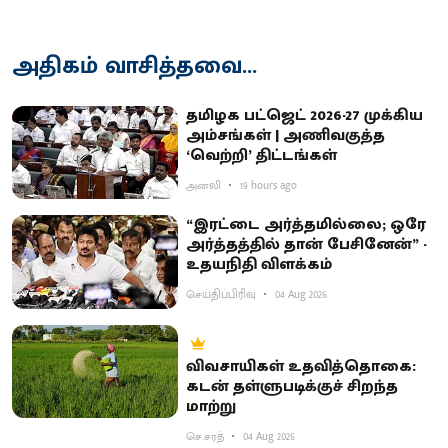
அதிகம் வாசித்தவை...
தமிழக பட்ஜெட் 2026-27 முக்கிய
அம்சங்கள் | அணிவகுத்த
‘வெற்றி’ திட்டங்கள்
அனலி
19 hours ago
“இரட்டை அர்த்தமில்லை; ஒரே
அர்த்தத்தில் தான் பேசினேன்” -
உதயநிதி விளக்கம்
செய்திப்பிரிவு
04 Aug 2026
விவசாயிகள் உதவித்தொகை:
கடன் தள்ளுபடிக்குச் சிறந்த
மாற்று
செ.சரத்
04 Aug 2026