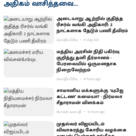
அதிகம் வாசித்தவை...
அடையாறு ஆற்றில் குதித்த
ரிசர்வ் வங்கி அதிகாரி: 2
நாட்களாக தேடும் பணி தீவிரம்
செய்திப்பிரிவு
07 Aug 2026
மத்திய அரசின் நிதி பகிர்வு
குறித்து தனி தீர்மானம் -
பேரவையில் ஒருமனதாக
நிறைவேற்றம்
செய்திப்பிரிவு
18 hours ago
சாமானிய மக்களுக்கு ‘யுபிஐ
கட்டண’ சுமையா? - நிர்மலா
சீதாராமன் விளக்கம்
மோகன் கணபதி
18 hours ago
முதல்வர் விஜய்யிடம்
விவாகரத்து கோரிய வழக்கை