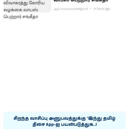
வாபஸ் பெற்றார் சங்கீதா
ஆர்.பாலசரவணக்குமார்
19 hours ago
சிறந்த வாசிப்பு அனுபவத்துக்கு ‘இந்து தமிழ்
திசை App-ஐ பயன்படுத்துக..!