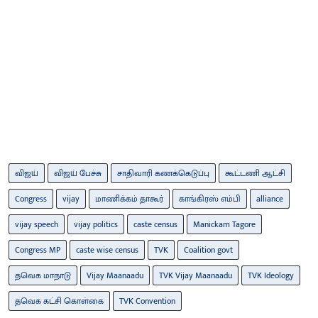
விஜய்
விஜய் பேச்சு
சாதிவாரி கணக்கெடுப்பு
கூட்டணி ஆட்சி
Congress
vijay
மாணிக்கம் தாகூர்
காங்கிரஸ் எம்பி
alliance
vijay speech
vijay politics
caste census
Manickam Tagore
Congress MP
caste wise census
TVK
Coalition govt
தவெக மாநாடு
Vijay Maanaadu
TVK Vijay Maanaadu
TVK Ideology
தவெக கட்சி கொள்கை
TVK Convention