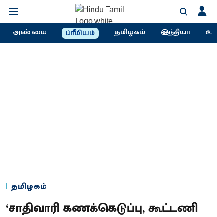
அண்மை
தமிழகம்
இந்தியா
உல
ப்ரீமியம்
தமிழகம்
‘சாதிவாரி கணக்கெடுப்பு, கூட்டணி