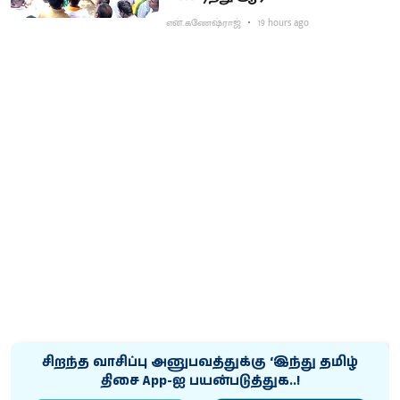
என்.கணேஷ்ராஜ்
19 hours ago
சிறந்த வாசிப்பு அனுபவத்துக்கு ‘இந்து தமிழ்
திசை App-ஐ பயன்படுத்துக..!