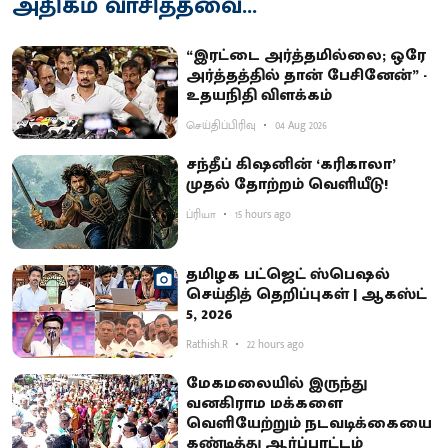
அதிகம் வாசித்தவை...
“இரட்டை அர்த்தமில்லை; ஒரே
அர்த்தத்தில் தான் பேசினேன்” -
உதயநிதி விளக்கம்
செய்திப்பிரிவு
04 Aug 2026
சந்தீப் கிஷனின் ‘கரிகாலா’
முதல் தோற்றம் வெளியீடு!
ப்ரியா
15 hours ago
தமிழக பட்ஜெட் ஸ்பெஷல்
செய்தித் தெறிப்புகள் | ஆகஸ்ட்
5, 2026
Rathish.R
22 hours ago
மேகமலையில் இருந்து
வனகிராம மக்களை
வெளியேற்றும் நடவடிக்கையை
கண்டித்து ஆர்ப்பாட்டம்