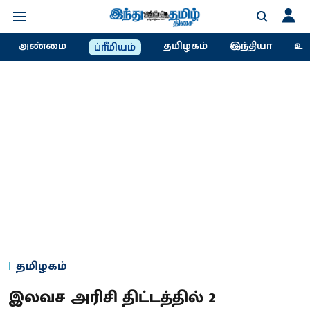
அண்மை
தமிழகம்
இந்தியா
உல
ப்ரீமியம்
தமிழகம்
இலவச அரிசி திட்டத்தில் 2