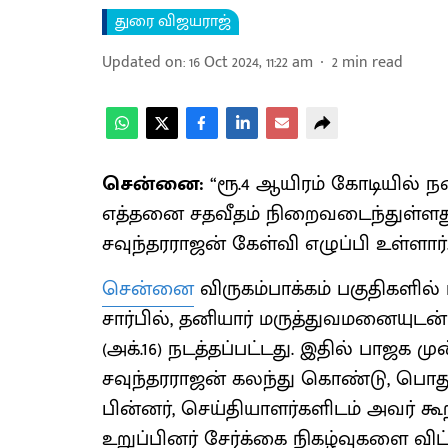
துரை விஜயராஜ்
Updated on
:
16 Oct 2024, 11:22 am
2
min read
சென்னை:
“ரூ.4 ஆயிரம் கோடியில் 
எத்தனை சதவீதம் நிறைவடைந்துள்ளது
சவுந்தரராஜன் கேள்வி எழுப்பி உள்ளார்
சென்னை
விருகம்பாக்கம் பகுதிகளில்
சார்பில், தனியார் மருத்துவமனையுட
(அக்.16) நடத்தப்பட்டது. இதில் பாஜக
சவுந்தரராஜன் கலந்து கொண்டு, பொது
பின்னர், செய்தியாளர்களிடம் அவர் 
உறுப்பினர் சேர்க்கை நிகழ்வுகளை விட