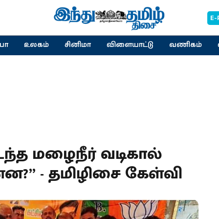
E-
யா
உலகம்
சினிமா
விளையாட்டு
வணிகம்
டந்த மழைநீர் வடிகால்
ன?” - தமிழிசை கேள்வி