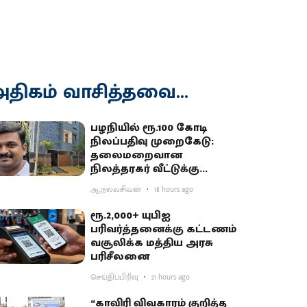
திகம் வாசித்தவை...
பழநியில் ரூ.100 கோடி
நிலப்பதிவு முறைகேடு:
தலைமறைவான
நிலத்தரகர் வீட்டுக்கு
சிபிசிஐடி ‘சீல்’
ஆ.நல்லசிவன்
18 hours ago
ரூ.2,000+ யுபிஐ
பரிவர்த்தனைக்கு கட்டணம்
வசூலிக்க மத்திய அரசு
பரிசீலனை
செய்திப்பிரிவு
21 hours ago
“காவிரி விவகாரம் குறித்த