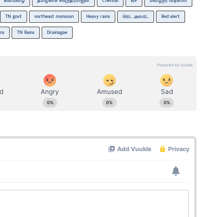
கனமழை
தமிழிசை சவுந்தரராஜன்
Chennai
BJP
மழைநீர் வடிகால்
TN govt
northeast monsoon
Heavy rains
ரெட் அலர்ட்
Red alert
ins
TN Rains
Drainagae