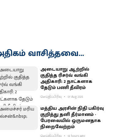
திகம் வாசித்தவை...
அடையாறு ஆற்றில்
குதித்த ரிசர்வ் வங்கி
அதிகாரி: 2 நாட்களாக
தேடும் பணி தீவிரம்
செய்திப்பிரிவு
07 Aug 2026
மத்திய அரசின் நிதி பகிர்வு
குறித்து தனி தீர்மானம் -
பேரவையில் ஒருமனதாக
நிறைவேற்றம்
செய்திப்பிரிவு
18 hours ago