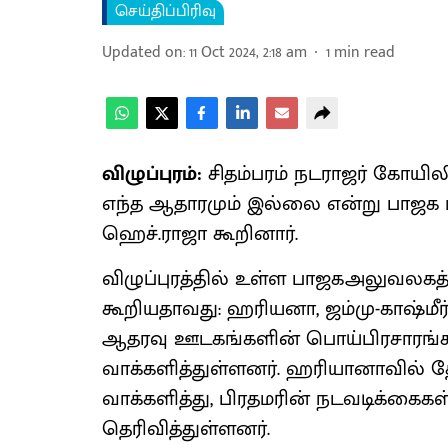
செய்திப்பிரிவு
Updated on
:
11 Oct 2024, 2:18 am
1
min read
விழுப்புரம்:
சிதம்பரம் நடராஜர் கோயிலில
எந்த ஆதாரமும் இல்லை என்று பாஜக ம
ஹெச்.ராஜா கூறினார்.
விழுப்புரத்தில் உள்ள பாஜகஅலுவலகத்
கூறியதாவது: ஹரியனா, ஜம்மு-காஷ்மீர
ஆதரவு ஊடகங்களின் பொய்பிரசாரங்களைய
வாக்களித்துள்ளனர். ஹரியானாவில் 
வாக்களித்து, பிரதமரின் நடவடிக்கைகள்
தெரிவித்துள்ளனர்.