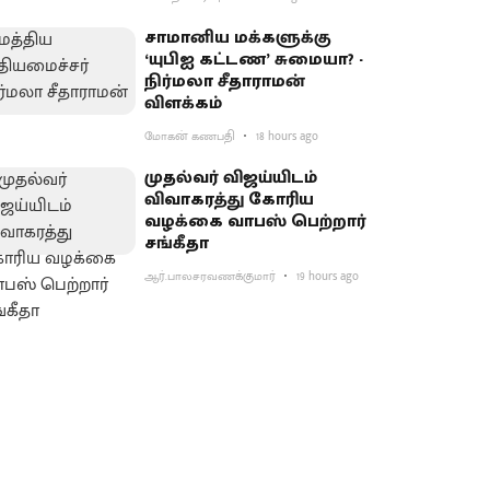
சாமானிய மக்களுக்கு
‘யுபிஐ கட்டண’ சுமையா? -
நிர்மலா சீதாராமன்
விளக்கம்
மோகன் கணபதி
18 hours ago
முதல்வர் விஜய்யிடம்
விவாகரத்து கோரிய
வழக்கை வாபஸ் பெற்றார்
சங்கீதா
ஆர்.பாலசரவணக்குமார்
19 hours ago