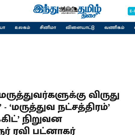
E-
யா
உலகம்
சினிமா
விளையாட்டு
வணிகம்
ருத்துவர்களுக்கு விருது
‘மருத்துவ நட்சத்திரம்’
்கிட்’ நிறுவன
் ரவி பட்னாகர்