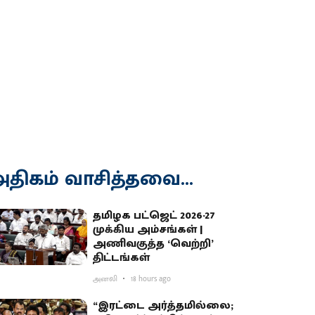
திகம் வாசித்தவை...
தமிழக பட்ஜெட் 2026-27
முக்கிய அம்சங்கள் |
அணிவகுத்த ‘வெற்றி’
திட்டங்கள்
அனலி
18 hours ago
“இரட்டை அர்த்தமில்லை;