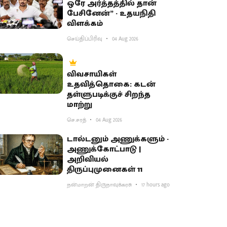
ஒரே அர்த்தத்தில் தான்
பேசினேன்” - உதயநிதி
விளக்கம்
செய்திப்பிரிவு
04 Aug 2026
விவசாயிகள்
உதவித்தொகை: கடன்
தள்ளுபடிக்குச் சிறந்த
மாற்று
செ.சரத்
04 Aug 2026
டால்டனும் அணுக்களும் -
அணுக்கோட்பாடு |
அறிவியல்
திருப்புமுனைகள் 11
நன்மாறன் திருநாவுக்கரசு
17 hours ago