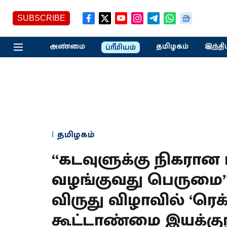
SUBSCRIBE
அண்மை
தமிழகம்
இந்தி
ப்ரீமியம்
தமிழகம்
“கடவுளுக்கு நிகரான ம
வழங்குவது பெருமை” - 
விருது விழாவில் ‘ரெக
கூட்டாண்மை இயக்குநர