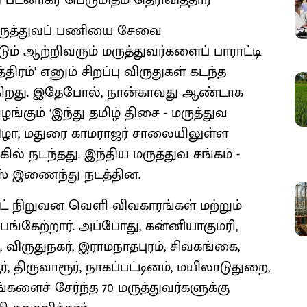
 பட்னாகர் பெருமிதம் தெரிவித்தார்
், மருத்துவப் பணியை சேவை
் ஆற்றிவரும் மருத்துவர்களைப் பாராட்டி
திரம்’ எனும் சிறப்பு விருதுகள் கடந்த
கிறது. இதேபோல், நான்காவது ஆண்டாக
ங்கும் ‘இந்து தமிழ் திசை - மருத்துவ
் விழா, மதுரை காமராஜர் சாலையிலுள்ள
ில் நடந்தது. இந்திய மருத்துவ சங்கம் -
ர்ஸ் இணைந்து நடத்தின.
கிட் நிறுவன வெளி விவகாரங்கள் மற்றும்
பங்கேற்றார். அப்போது, கன்னியாகுமரி,
, விருதுநகர், இராமநாதபுரம், சிவகங்கை,
, திருவாரூர், நாகப்பட்டினம், மயிலாடுதுறை,
்களைச் சேர்ந்த 70 மருத்துவர்களுக்கு