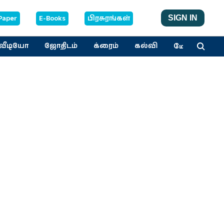
Paper
E-Books
பிரசுரங்கள்
SIGN IN
மேலும்
வீடியோ
ஜோதிடம்
க்ரைம்
கல்வி