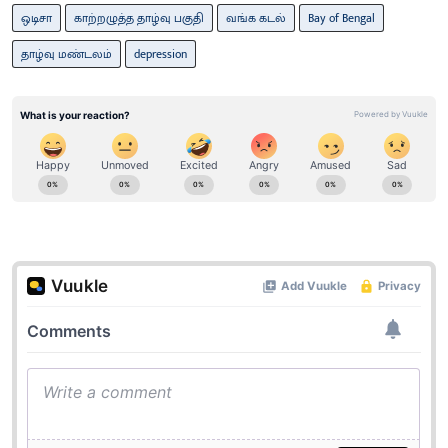
ஒடிசா
காற்றழுத்த தாழ்வு பகுதி
வங்க கடல்
Bay of Bengal
தாழ்வு மண்டலம்
depression