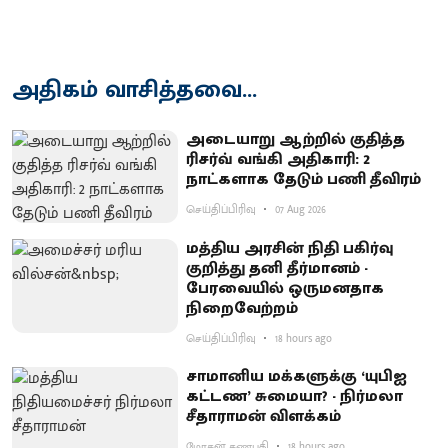
அதிகம் வாசித்தவை...
அடையாறு ஆற்றில் குதித்த
ரிசர்வ் வங்கி அதிகாரி: 2
நாட்களாக தேடும் பணி தீவிரம்
செய்திப்பிரிவு
07 Aug 2026
மத்திய அரசின் நிதி பகிர்வு
குறித்து தனி தீர்மானம் -
பேரவையில் ஒருமனதாக
நிறைவேற்றம்
செய்திப்பிரிவு
18 hours ago
சாமானிய மக்களுக்கு ‘யுபிஐ
கட்டண’ சுமையா? - நிர்மலா
சீதாராமன் விளக்கம்
மோகன் கணபதி
18 hours ago