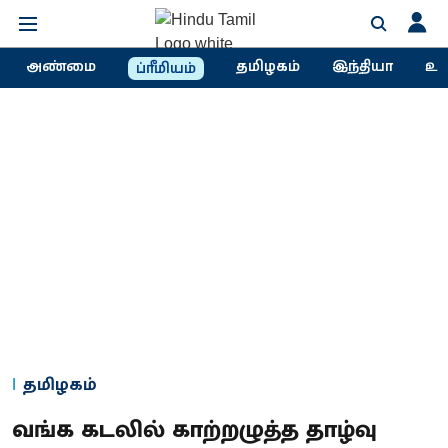
அண்மை
தமிழகம்
இந்தியா
உல
ப்ரீமியம்
தமிழகம்
வங்க கடலில் காற்றழுத்த தாழ்வு