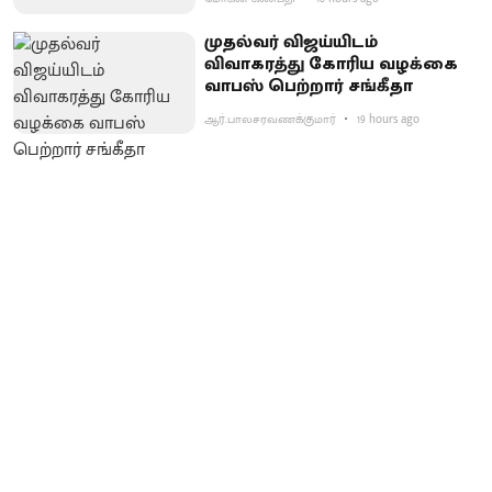
முதல்வர் விஜய்யிடம்
விவாகரத்து கோரிய வழக்கை
வாபஸ் பெற்றார் சங்கீதா
ஆர்.பாலசரவணக்குமார்
19 hours ago