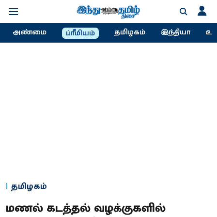
அண்மை
தமிழகம்
இந்தியா
உல
ப்ரீமியம்
தமிழகம்
மணல் கடத்தல் வழக்குகளில்