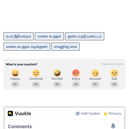
உயர் நீதிமன்றம்
மணல் கடத்தல்
குண்டர் தடுப்புச்சட்டம்
மணல் கடத்தல் வழக்குகள்
smuggling cases