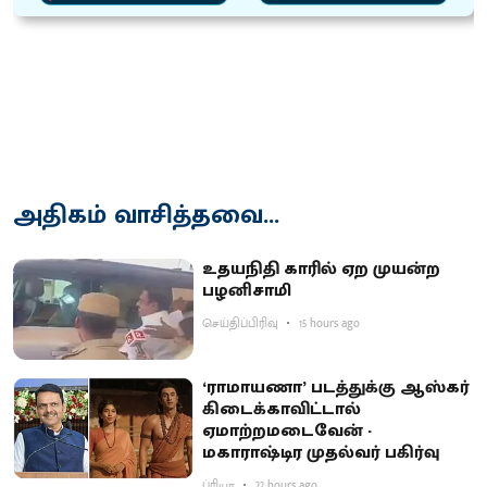
அதிகம் வாசித்தவை...
உதயநிதி காரில் ஏற முயன்ற
பழனிசாமி
செய்திப்பிரிவு
15 hours ago
‘ராமாயணா’ படத்துக்கு ஆஸ்கர்
கிடைக்காவிட்டால்
ஏமாற்றமடைவேன் -
மகாராஷ்டிர முதல்வர் பகிர்வு
ப்ரியா
22 hours ago