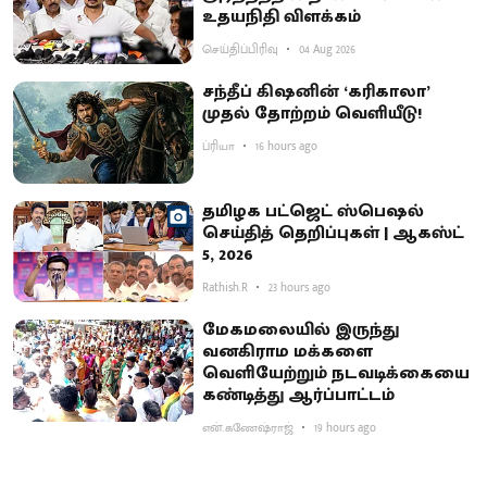
உதயநிதி விளக்கம்
செய்திப்பிரிவு
04 Aug 2026
சந்தீப் கிஷனின் ‘கரிகாலா’
முதல் தோற்றம் வெளியீடு!
ப்ரியா
16 hours ago
தமிழக பட்ஜெட் ஸ்பெஷல்
செய்தித் தெறிப்புகள் | ஆகஸ்ட்
5, 2026
Rathish.R
23 hours ago
மேகமலையில் இருந்து
வனகிராம மக்களை
வெளியேற்றும் நடவடிக்கையை
கண்டித்து ஆர்ப்பாட்டம்
என்.கணேஷ்ராஜ்
19 hours ago