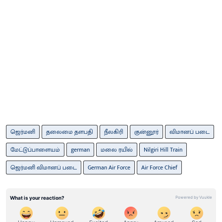
ஜெர்மனி
தலைமை தளபதி
நீலகிரி
குன்னூர்
விமானப் படை
மேட்டுப்பாளையம்
german
மலை ரயில்
Nilgiri Hill Train
ஜெர்மனி விமானப் படை
German Air Force
Air Force Chief