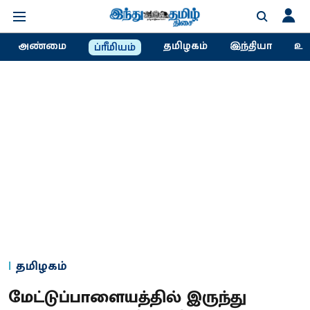
அண்மை
தமிழகம்
இந்தியா
உல
ப்ரீமியம்
தமிழகம்
மேட்டுப்பாளையத்தில் இருந்து